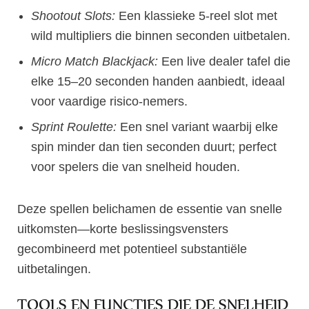
Shootout Slots:
Een klassieke 5‑reel slot met
wild multipliers die binnen seconden uitbetalen.
Micro Match Blackjack:
Een live dealer tafel die
elke 15–20 seconden handen aanbiedt, ideaal
voor vaardige risico‑nemers.
Sprint Roulette:
Een snel variant waarbij elke
spin minder dan tien seconden duurt; perfect
voor spelers die van snelheid houden.
Deze spellen belichamen de essentie van snelle
uitkomsten—korte beslissingsvensters
gecombineerd met potentieel substantiële
uitbetalingen.
TOOLS EN FUNCTIES DIE DE SNELHEID