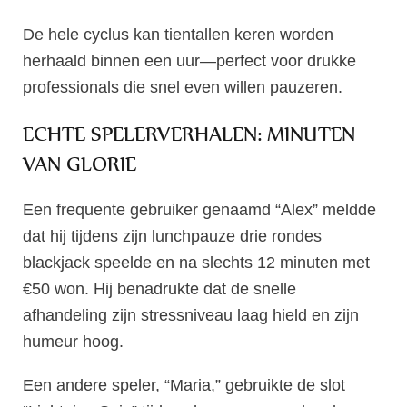
De hele cyclus kan tientallen keren worden
herhaald binnen een uur—perfect voor drukke
professionals die snel even willen pauzeren.
ECHTE SPELERVERHALEN: MINUTEN
VAN GLORIE
Een frequente gebruiker genaamd “Alex” meldde
dat hij tijdens zijn lunchpauze drie rondes
blackjack speelde en na slechts 12 minuten met
€50 won. Hij benadrukte dat de snelle
afhandeling zijn stressniveau laag hield en zijn
humeur hoog.
Een andere speler, “Maria,” gebruikte de slot