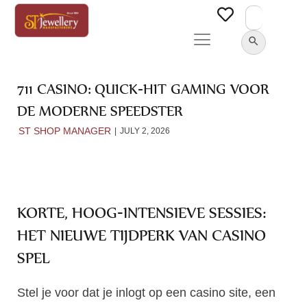
Search
for:
SEARCH BUTTON
711 CASINO: QUICK‑HIT GAMING VOOR
DE MODERNE SPEEDSTER
ST SHOP MANAGER
JULY 2, 2026
KORTE, HOOG‑INTENSIEVE SESSIES:
HET NIEUWE TIJDPERK VAN CASINO
SPEL
Stel je voor dat je inlogt op een casino site, een