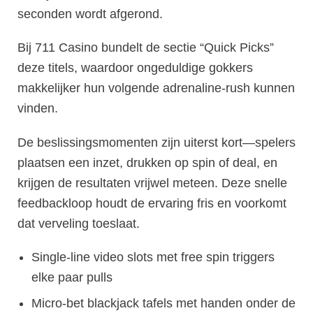
seconden wordt afgerond.
Bij 711 Casino bundelt de sectie “Quick Picks”
deze titels, waardoor ongeduldige gokkers
makkelijker hun volgende adrenaline‑rush kunnen
vinden.
De beslissingsmomenten zijn uiterst kort—spelers
plaatsen een inzet, drukken op spin of deal, en
krijgen de resultaten vrijwel meteen. Deze snelle
feedbackloop houdt de ervaring fris en voorkomt
dat verveling toeslaat.
Single‑line video slots met free spin triggers
elke paar pulls
Micro‑bet blackjack tafels met handen onder de