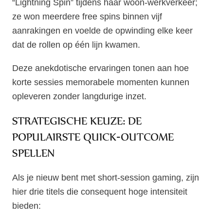
“Lightning Spin” tijdens haar woon-werkverkeer;
ze won meerdere free spins binnen vijf
aanrakingen en voelde de opwinding elke keer
dat de rollen op één lijn kwamen.
Deze anekdotische ervaringen tonen aan hoe
korte sessies memorabele momenten kunnen
opleveren zonder langdurige inzet.
STRATEGISCHE KEUZE: DE
POPULAIRSTE QUICK‑OUTCOME
SPELLEN
Als je nieuw bent met short‑session gaming, zijn
hier drie titels die consequent hoge intensiteit
bieden: