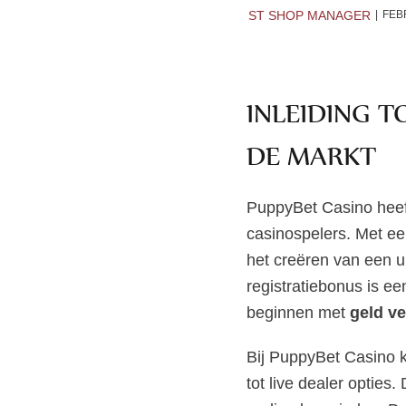
ST SHOP MANAGER
FEB
INLEIDING T
DE MARKT
PuppyBet Casino heef
casinospelers. Met ee
het creëren van een 
registratiebonus is 
beginnen met
geld v
Bij PuppyBet Casino k
tot live dealer opties