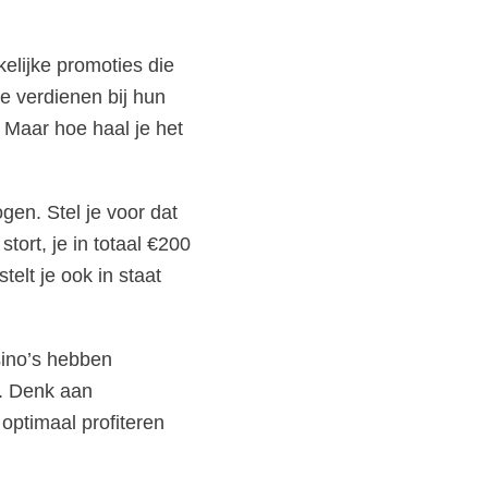
elijke promoties die
e verdienen bij hun
. Maar hoe haal je het
gen. Stel je voor dat
tort, je in totaal €200
elt je ook in staat
sino’s hebben
n. Denk aan
 optimaal profiteren