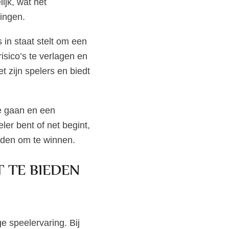
ijk, wat het
ingen.
 in staat stelt om een
isico’s te verlagen en
 zijn spelers en biedt
te gaan en een
ler bent of net begint,
den om te winnen.
 TE BIEDEN
e speelervaring. Bij