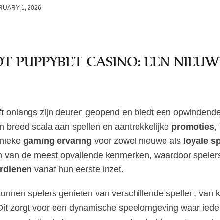
RUARY 1, 2026
OT PUPPYBET CASINO: EEN NIEUW
t onlangs zijn deuren geopend en biedt een opwindende
n breed scala aan spellen en aantrekkelijke
promoties
,
unieke
gaming ervaring
voor zowel nieuwe als
loyale s
een van de meest opvallende kenmerken, waardoor spele
erdienen
vanaf hun eerste inzet.
unnen spelers genieten van verschillende spellen, van 
. Dit zorgt voor een dynamische speelomgeving waar ieder