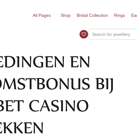
All Pages
Shop
Bridal Collection
Rings
Ea
EDINGEN EN
MSTBONUS BIJ
BET CASINO
EKKEN