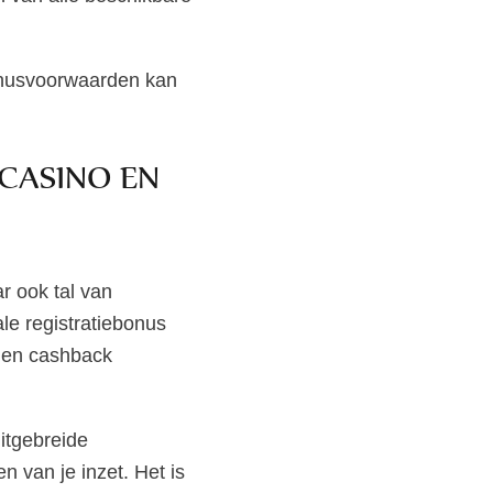
onusvoorwaarden kan
 CASINO EN
r ook tal van
le registratiebonus
dien cashback
uitgebreide
n van je inzet. Het is