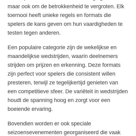
maar ook om de betrokkenheid te vergroten. Elk
toernooi heeft unieke regels en formats die
spelers de kans geven om hun vaardigheden te
testen tegen anderen.
Een populaire categorie zijn de wekelijkse en
maandelijkse wedstrijden, waarin deelnemers
strijden om prijzen en erkenning. Deze formats
zijn perfect voor spelers die consistent willen
presteren, terwijl ze tegelijkertijd genieten van
een competitieve sfeer. De variëteit in wedstrijden
houdt de spanning hoog en zorgt voor een
boeiende ervaring.
Bovendien worden er ook speciale
seizoensevenementen georganiseerd die vaak