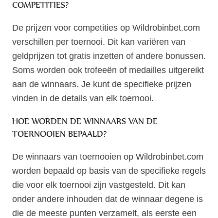
COMPETITIES?
De prijzen voor competities op Wildrobinbet.com
verschillen per toernooi. Dit kan variëren van
geldprijzen tot gratis inzetten of andere bonussen.
Soms worden ook trofeeën of medailles uitgereikt
aan de winnaars. Je kunt de specifieke prijzen
vinden in de details van elk toernooi.
HOE WORDEN DE WINNAARS VAN DE
TOERNOOIEN BEPAALD?
De winnaars van toernooien op Wildrobinbet.com
worden bepaald op basis van de specifieke regels
die voor elk toernooi zijn vastgesteld. Dit kan
onder andere inhouden dat de winnaar degene is
die de meeste punten verzamelt, als eerste een