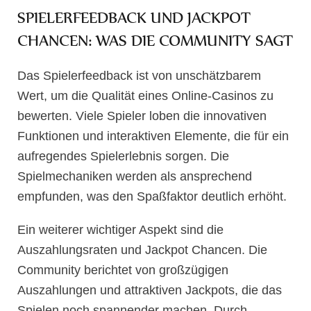
SPIELERFEEDBACK UND JACKPOT
CHANCEN: WAS DIE COMMUNITY SAGT
Das Spielerfeedback ist von unschätzbarem
Wert, um die Qualität eines Online-Casinos zu
bewerten. Viele Spieler loben die innovativen
Funktionen und interaktiven Elemente, die für ein
aufregendes Spielerlebnis sorgen. Die
Spielmechaniken werden als ansprechend
empfunden, was den Spaßfaktor deutlich erhöht.
Ein weiterer wichtiger Aspekt sind die
Auszahlungsraten und Jackpot Chancen. Die
Community berichtet von großzügigen
Auszahlungen und attraktiven Jackpots, die das
Spielen noch spannender machen. Durch