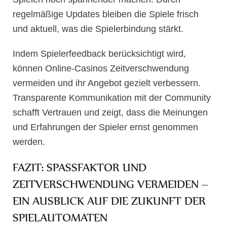
regelmäßige Updates bleiben die Spiele frisch
und aktuell, was die Spielerbindung stärkt.
Indem Spielerfeedback berücksichtigt wird,
können Online-Casinos Zeitverschwendung
vermeiden und ihr Angebot gezielt verbessern.
Transparente Kommunikation mit der Community
schafft Vertrauen und zeigt, dass die Meinungen
und Erfahrungen der Spieler ernst genommen
werden.
FAZIT: SPASSFAKTOR UND Z
EITVERSCHWENDUNG VERMEIDEN – E
IN AUSBLICK AUF DIE ZUKUNFT DER S
PIELAUTOMATEN