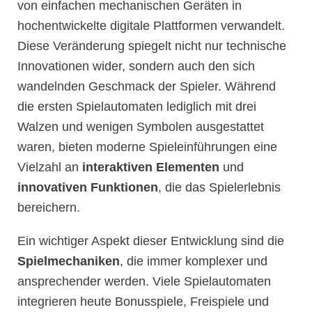
von einfachen mechanischen Geräten in
hochentwickelte digitale Plattformen verwandelt.
Diese Veränderung spiegelt nicht nur technische
Innovationen wider, sondern auch den sich
wandelnden Geschmack der Spieler. Während
die ersten Spielautomaten lediglich mit drei
Walzen und wenigen Symbolen ausgestattet
waren, bieten moderne Spieleinführungen eine
Vielzahl an
interaktiven Elementen
und
innovativen Funktionen
, die das Spielerlebnis
bereichern.
Ein wichtiger Aspekt dieser Entwicklung sind die
Spielmechaniken
, die immer komplexer und
ansprechender werden. Viele Spielautomaten
integrieren heute Bonusspiele, Freispiele und