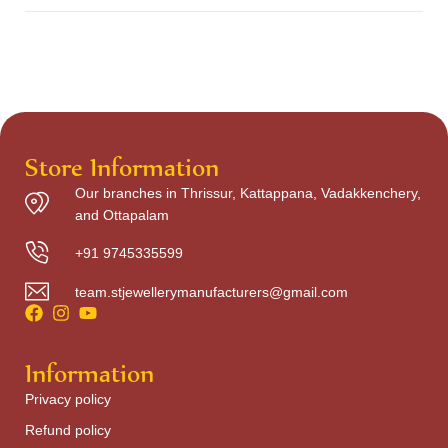
Store Information
Our branches in Thrissur, Kattappana, Vadakkenchery,
and Ottapalam
+91 9745335599
team.stjewellerymanufacturers@gmail.com
Information
Privacy policy
Refund policy