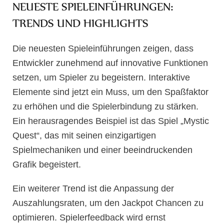
NEUESTE SPIELEINFÜHRUNGEN:
TRENDS UND HIGHLIGHTS
Die neuesten Spieleinführungen zeigen, dass
Entwickler zunehmend auf innovative Funktionen
setzen, um Spieler zu begeistern. Interaktive
Elemente sind jetzt ein Muss, um den Spaßfaktor
zu erhöhen und die Spielerbindung zu stärken.
Ein herausragendes Beispiel ist das Spiel „Mystic
Quest“, das mit seinen einzigartigen
Spielmechaniken und einer beeindruckenden
Grafik begeistert.
Ein weiterer Trend ist die Anpassung der
Auszahlungsraten, um den Jackpot Chancen zu
optimieren. Spielerfeedback wird ernst