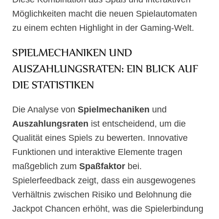
Möglichkeiten macht die neuen Spielautomaten
zu einem echten Highlight in der Gaming-Welt.
SPIELMECHANIKEN UND
AUSZAHLUNGSRATEN: EIN BLICK AUF
DIE STATISTIKEN
Die Analyse von
Spielmechaniken
und
Auszahlungsraten
ist entscheidend, um die
Qualität eines Spiels zu bewerten. Innovative
Funktionen und interaktive Elemente tragen
maßgeblich zum
Spaßfaktor
bei.
Spielerfeedback zeigt, dass ein ausgewogenes
Verhältnis zwischen Risiko und Belohnung die
Jackpot Chancen erhöht, was die Spielerbindung