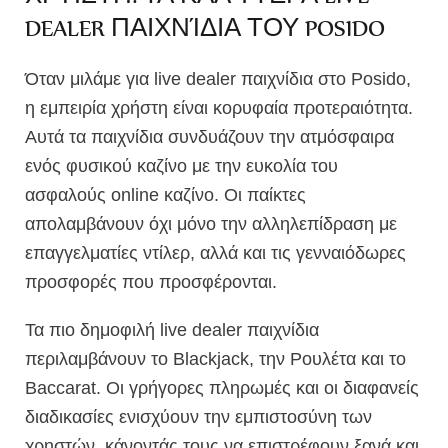
DEALER ΠΑΙΧΝΊΔΙΑ ΤΟΥ POSIDO
Όταν μιλάμε για live dealer παιχνίδια στο Posido,
η εμπειρία χρήστη είναι κορυφαία προτεραιότητα.
Αυτά τα παιχνίδια συνδυάζουν την ατμόσφαιρα
ενός φυσικού καζίνο με την ευκολία του
ασφαλούς online καζίνο. Οι παίκτες
απολαμβάνουν όχι μόνο την αλληλεπίδραση με
επαγγελματίες ντίλερ, αλλά και τις γενναιόδωρες
προσφορές που προσφέρονται.
Τα πιο δημοφιλή live dealer παιχνίδια
περιλαμβάνουν το Blackjack, την Ρουλέτα και το
Baccarat. Οι γρήγορες πληρωμές και οι διαφανείς
διαδικασίες ενισχύουν την εμπιστοσύνη των
χρηστών, κάνοντάς τους να επιστρέφουν ξανά και