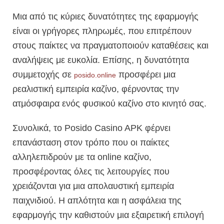
Μια από τις κύριες δυνατότητες της εφαρμογής
είναι οι γρήγορες πληρωμές, που επιτρέπουν
στους παίκτες να πραγματοποιούν καταθέσεις και
αναλήψεις με ευκολία. Επίσης, η δυνατότητα
συμμετοχής σε
προσφέρει μια
posido.online
ρεαλιστική εμπειρία καζίνο, φέρνοντας την
ατμόσφαιρα ενός φυσικού καζίνο στο κινητό σας.
Συνολικά, το Posido Casino APK φέρνει
επανάσταση στον τρόπο που οι παίκτες
αλληλεπιδρούν με τα online καζίνο,
προσφέροντας όλες τις λειτουργίες που
χρειάζονται για μια απολαυστική εμπειρία
παιχνιδιού. Η απλότητα και η ασφάλεια της
εφαρμογής την καθιστούν μια εξαιρετική επιλογή