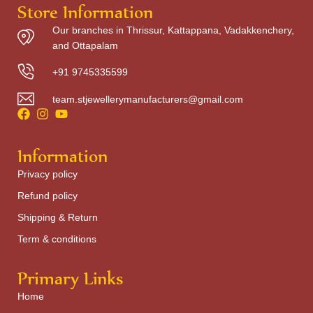
Store Information
Our branches in Thrissur, Kattappana, Vadakkenchery,
and Ottapalam
+91 9745335599
team.stjewellerymanufacturers@gmail.com
Information
Privacy policy
Refund policy
Shipping & Return
Term & conditions
Primary Links
Home