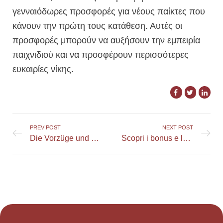
γενναιόδωρες προσφορές για νέους παίκτες που
κάνουν την πρώτη τους κατάθεση. Αυτές οι
προσφορές μπορούν να αυξήσουν την εμπειρία
παιχνιδιού και να προσφέρουν περισσότερες
ευκαιρίες νίκης.
PREV POST
NEXT POST
Die Vorzüge und Nachteile von Live-Casino-Spielen im Überblick
Scopri i bonus e le promozioni di AFKSpin: non perderteli!