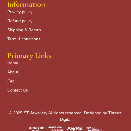
Information
Privacy policy
Refund policy
Shipping & Return
Term & conditions
Primary Links
Home
About
Faq
Contact Us
© 2025 ST Jewellery All rights reserved. Designed by Threezi
Digital