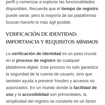
perfil y comenzar a explorar las funcionalidades
disponibles. Recuerda que el
tiempo de registro
puede variar, pero la mayoría de las plataformas
buscan hacerlo lo más ágil posible.
VERIFICACIÓN DE IDENTIDAD:
IMPORTANCIA Y REQUISITOS MÍNIMOS
La
verificación de identidad
es un paso crucial
en el
proceso de registro
de cualquier
plataforma digital. Este proceso no solo garantiza
la seguridad de la cuenta de usuario, sino que
también ayuda a prevenir fraudes y accesos no
autorizados. En un mundo donde la
facilidad de
uso
y la
accesibilidad
son primordiales, la
simplicidad del registro se convierte en un factor