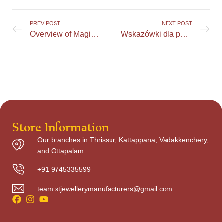
PREV POST
NEXT POST
Overview of Magius Casino and Its Essential Features
Wskazówki dla początkujących graczy w Spins of Glory
Store Information
Our branches in Thrissur, Kattappana, Vadakkenchery,
and Ottapalam
+91 9745335599
team.stjewellerymanufacturers@gmail.com