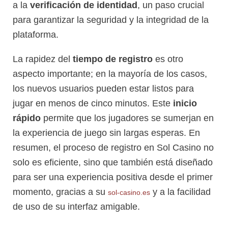
a la
verificación de identidad
, un paso crucial
para garantizar la seguridad y la integridad de la
plataforma.
La rapidez del
tiempo de registro
es otro
aspecto importante; en la mayoría de los casos,
los nuevos usuarios pueden estar listos para
jugar en menos de cinco minutos. Este
inicio
rápido
permite que los jugadores se sumerjan en
la experiencia de juego sin largas esperas. En
resumen, el proceso de registro en Sol Casino no
solo es eficiente, sino que también está diseñado
para ser una experiencia positiva desde el primer
momento, gracias a su
y a la facilidad
sol-casino.es
de uso de su interfaz amigable.