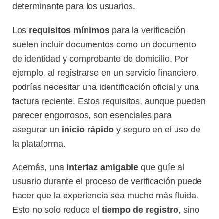
determinante para los usuarios.
Los
requisitos mínimos
para la verificación
suelen incluir documentos como un documento
de identidad y comprobante de domicilio. Por
ejemplo, al registrarse en un servicio financiero,
podrías necesitar una identificación oficial y una
factura reciente. Estos requisitos, aunque pueden
parecer engorrosos, son esenciales para
asegurar un
inicio rápido
y seguro en el uso de
la plataforma.
Además, una
interfaz amigable
que guíe al
usuario durante el proceso de verificación puede
hacer que la experiencia sea mucho más fluida.
Esto no solo reduce el
tiempo de registro
, sino