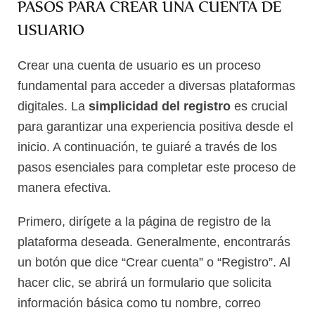
PASOS PARA CREAR UNA CUENTA DE
USUARIO
Crear una cuenta de usuario es un proceso
fundamental para acceder a diversas plataformas
digitales. La
simplicidad del registro
es crucial
para garantizar una experiencia positiva desde el
inicio. A continuación, te guiaré a través de los
pasos esenciales para completar este proceso de
manera efectiva.
Primero, dirígete a la página de registro de la
plataforma deseada. Generalmente, encontrarás
un botón que dice “Crear cuenta” o “Registro”. Al
hacer clic, se abrirá un formulario que solicita
información básica como tu nombre, correo