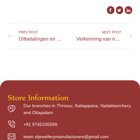
PREV POST
NEXT POST
Uitbetalingen en geldopnames: hoe snel gaan ze?
Verkenning van nieuwe trends in online gokken bij Gioo Casino
Store Information
Our branches in Thrissur, Kattappana, Vadakkenchery,
and Ottapalam
+91 9745335599
team.stjewellerymanufacturers@gmail.com