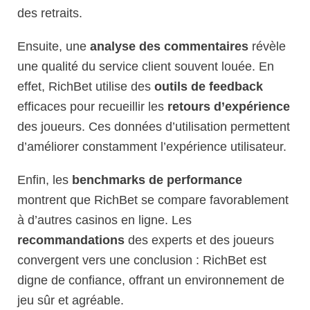
des retraits.
Ensuite, une
analyse des commentaires
révèle
une qualité du service client souvent louée. En
effet, RichBet utilise des
outils de feedback
efficaces pour recueillir les
retours d’expérience
des joueurs. Ces données d’utilisation permettent
d’améliorer constamment l’expérience utilisateur.
Enfin, les
benchmarks de performance
montrent que RichBet se compare favorablement
à d’autres casinos en ligne. Les
recommandations
des experts et des joueurs
convergent vers une conclusion : RichBet est
digne de confiance, offrant un environnement de
jeu sûr et agréable.