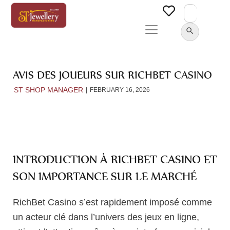
Search
for:
SEARCH BUTTON
AVIS DES JOUEURS SUR RICHBET CASINO
ST SHOP MANAGER
FEBRUARY 16, 2026
INTRODUCTION À RICHBET CASINO ET
SON IMPORTANCE SUR LE MARCHÉ
RichBet Casino s’est rapidement imposé comme
un acteur clé dans l’univers des jeux en ligne,