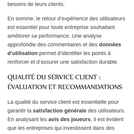
besoins de leurs clients.
En somme, le retour d’expérience des utilisateurs
est essentiel pour toute entreprise souhaitant
améliorer sa performance. Une analyse
approfondie des commentaires et des
données
d’utilisation
permet d’identifier les points à
renforcer et d’assurer une satisfaction durable.
QUALITÉ DU SERVICE CLIENT :
ÉVALUATION ET RECOMMANDATIONS
La qualité du service client est essentielle pour
garantir la
satisfaction générale
des utilisateurs.
En analysant les
avis des joueurs
, il est évident
que les entreprises qui investissent dans des