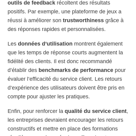
outils de feedback
récoltent des résultats
positifs. Par exemple, une plateforme de jeux a
réussi à améliorer son
trustworthiness
grâce à
des réponses rapides et personnalisées.
Les
données d’utilisation
montrent également
que les temps de réponse courts augmentent la
fidélité des clients. Il est donc recommandé
d’établir des
benchmarks de performance
pour
évaluer l’efficacité du service client. Les retours
d’expérience des utilisateurs doivent être pris en
compte pour ajuster les pratiques.
Enfin, pour renforcer la
qualité du service client
,
les entreprises devraient encourager les retours
constructifs et mettre en place des formations