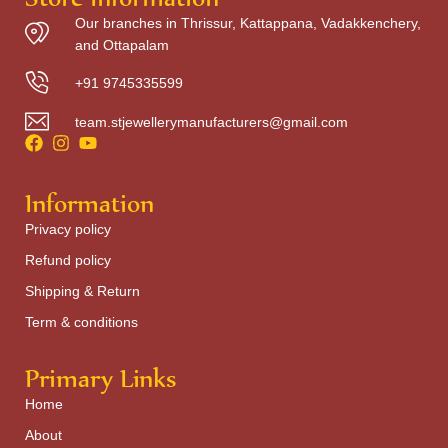
Our branches in Thrissur, Kattappana, Vadakkenchery,
and Ottapalam
+91 9745335599
team.stjewellerymanufacturers@gmail.com
Information
Privacy policy
Refund policy
Shipping & Return
Term & conditions
Primary Links
Home
About