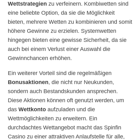
Wettstrategien
zu verfeinern. Kombiwetten sind
eine beliebte Option, da sie die Möglichkeit
bieten, mehrere Wetten zu kombinieren und somit
höhere Gewinne zu erzielen. Systemwetten
hingegen bieten eine gewisse Sicherheit, da sie
auch bei einem Verlust einer Auswahl die
Gewinnchancen erhöhen.
Ein weiterer Vorteil sind die regelmäßigen
Bonusaktionen
, die nicht nur Neukunden,
sondern auch Bestandskunden ansprechen.
Diese Aktionen können oft genutzt werden, um
das
Wettkonto
aufzuladen und die
Wettmöglichkeiten zu erweitern. Ein
durchdachtes Wettangebot macht das Spinfin
Casino zu einer attraktiven Anlaufstelle für alle,