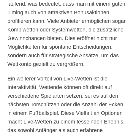
laufend, was bedeutet, dass man mit einem guten
Timing auch von attraktiven Bonusaktionen
profitieren kann. Viele Anbieter ermöglichen sogar
Kombiwetten oder Systemwetten, die zusätzliche
Gewinnchancen bieten. Dies eröffnet nicht nur
Möglichkeiten für spontane Entscheidungen,
sondern auch für strategische Ansätze, um das
Wettkonto gezielt zu vergrößern.
Ein weiterer Vorteil von Live-Wetten ist die
Interaktivität. Wettende können oft direkt auf
verschiedene Spielarten setzen, sei es auf den
nächsten Torschützen oder die Anzahl der Ecken
in einem Fußballspiel. Diese Vielfalt an Optionen
macht Live-Wetten zu einem fesselnden Erlebnis,
das sowohl Anfänger als auch erfahrene