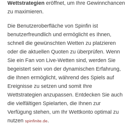
Wettstrategien
eröffnet, um Ihre Gewinnchancen
zu maximieren.
Die Benutzeroberfläche von Spinfin ist
benutzerfreundlich und ermöglicht es Ihnen,
schnell die gewünschten Wetten zu platzieren
oder die aktuellen Quoten zu überprüfen. Wenn
Sie ein Fan von Live-Wetten sind, werden Sie
begeistert sein von der dynamischen Erfahrung,
die Ihnen ermöglicht, während des Spiels auf
Ereignisse zu setzen und somit Ihre
Wettstrategien anzupassen. Entdecken Sie auch
die vielfältigen Spielarten, die Ihnen zur
Verfügung stehen, um Ihr Wettkonto optimal zu
nutzen
.
spinfinite.de