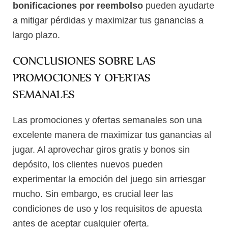
bonificaciones por reembolso
pueden ayudarte
a mitigar pérdidas y maximizar tus ganancias a
largo plazo.
CONCLUSIONES SOBRE LAS
PROMOCIONES Y OFERTAS
SEMANALES
Las promociones y ofertas semanales son una
excelente manera de maximizar tus ganancias al
jugar. Al aprovechar giros gratis y bonos sin
depósito, los clientes nuevos pueden
experimentar la emoción del juego sin arriesgar
mucho. Sin embargo, es crucial leer las
condiciones de uso y los requisitos de apuesta
antes de aceptar cualquier oferta.