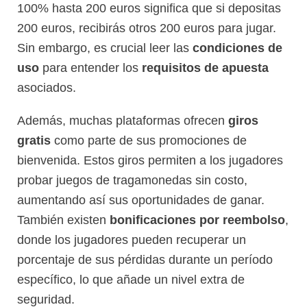
100% hasta 200 euros significa que si depositas
200 euros, recibirás otros 200 euros para jugar.
Sin embargo, es crucial leer las
condiciones de
uso
para entender los
requisitos de apuesta
asociados.
Además, muchas plataformas ofrecen
giros
gratis
como parte de sus promociones de
bienvenida. Estos giros permiten a los jugadores
probar juegos de tragamonedas sin costo,
aumentando así sus oportunidades de ganar.
También existen
bonificaciones por reembolso
,
donde los jugadores pueden recuperar un
porcentaje de sus pérdidas durante un período
específico, lo que añade un nivel extra de
seguridad.