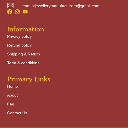
team.stjewellerymanufacturers@gmail.com
Information
Privacy policy
Refund policy
Shipping & Return
Term & conditions
Primary Links
Home
About
Faq
Contact Us