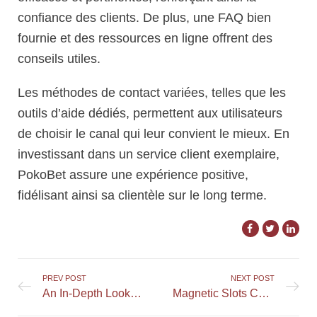
confiance des clients. De plus, une FAQ bien
fournie et des ressources en ligne offrent des
conseils utiles.
Les méthodes de contact variées, telles que les
outils d’aide dédiés, permettent aux utilisateurs
de choisir le canal qui leur convient le mieux. En
investissant dans un service client exemplaire,
PokoBet assure une expérience positive,
fidélisant ainsi sa clientèle sur le long terme.
PREV POST
NEXT POST
An In-Depth Look at GreatWin Casino's Offerings and Security Features
Magnetic Slots Casino: Discover Live Casino Choices Available