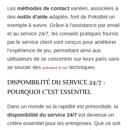
Les
méthodes de contact
variées, associées à
des
outils d’aide
adaptés, font de PokoBet un
exemple à suivre. Grâce à l’assistance par email
et au service 24/7, les conseils pratiques fournis
par le service client sont conçus pour améliorer
l’expérience de jeu, permettant ainsi aux
utilisateurs de se concentrer sur leurs paris sans
se soucier des
techniques.
pokobet-fr.net
DISPONIBILITÉ DU SERVICE 24/7 :
POURQUOI C’EST ESSENTIEL
Dans un monde où la rapidité est primordiale, la
disponibilité du service 24/7
est devenue un
critère essentiel pour les entreprises. Que ce soit