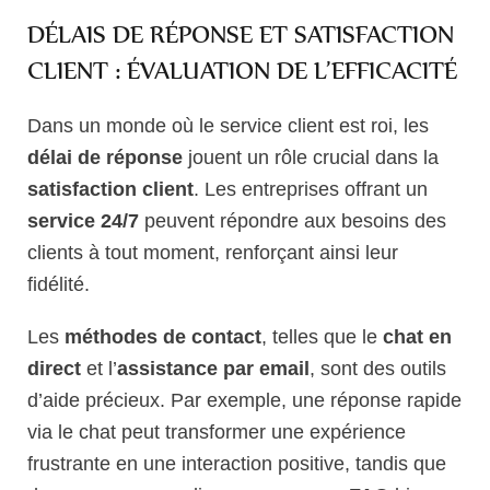
DÉLAIS DE RÉPONSE ET SATISFACTION
CLIENT : ÉVALUATION DE L’EFFICACITÉ
Dans un monde où le service client est roi, les
délai de réponse
jouent un rôle crucial dans la
satisfaction client
. Les entreprises offrant un
service 24/7
peuvent répondre aux besoins des
clients à tout moment, renforçant ainsi leur
fidélité.
Les
méthodes de contact
, telles que le
chat en
direct
et l’
assistance par email
, sont des outils
d’aide précieux. Par exemple, une réponse rapide
via le chat peut transformer une expérience
frustrante en une interaction positive, tandis que