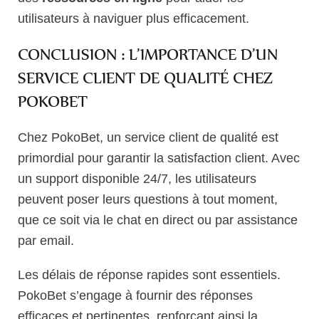
utilisateurs à naviguer plus efficacement.
CONCLUSION : L’IMPORTANCE D’UN
SERVICE CLIENT DE QUALITÉ CHEZ
POKOBET
Chez PokoBet, un service client de qualité est
primordial pour garantir la satisfaction client. Avec
un support disponible 24/7, les utilisateurs
peuvent poser leurs questions à tout moment,
que ce soit via le chat en direct ou par assistance
par email.
Les délais de réponse rapides sont essentiels.
PokoBet s’engage à fournir des réponses
efficaces et pertinentes, renforçant ainsi la