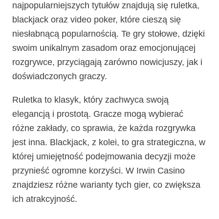
najpopularniejszych tytułów znajdują się ruletka,
blackjack oraz video poker, które cieszą się
niesłabnącą popularnością. Te gry stołowe, dzięki
swoim unikalnym zasadom oraz emocjonującej
rozgrywce, przyciągają zarówno nowicjuszy, jak i
doświadczonych graczy.
Ruletka to klasyk, który zachwyca swoją
elegancją i prostotą. Gracze mogą wybierać
różne zakłady, co sprawia, że każda rozgrywka
jest inna. Blackjack, z kolei, to gra strategiczna, w
której umiejętność podejmowania decyzji może
przynieść ogromne korzyści. W Irwin Casino
znajdziesz różne warianty tych gier, co zwiększa
ich atrakcyjność.