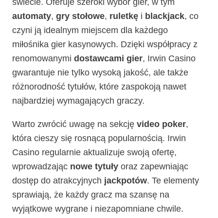
świecie. Oferuje szeroki wybór gier, w tym
automaty
,
gry stołowe
,
ruletkę
i
blackjack
, co
czyni ją idealnym miejscem dla każdego
miłośnika gier kasynowych. Dzięki współpracy z
renomowanymi
dostawcami gier
, Irwin Casino
gwarantuje nie tylko wysoką jakość, ale także
różnorodność tytułów, które zaspokoją nawet
najbardziej wymagających graczy.
Warto zwrócić uwagę na sekcję
video poker
,
która cieszy się rosnącą popularnością. Irwin
Casino regularnie aktualizuje swoją ofertę,
wprowadzając
nowe tytuły
oraz zapewniając
dostęp do atrakcyjnych
jackpotów
. Te elementy
sprawiają, że każdy gracz ma szansę na
wyjątkowe wygrane i niezapomniane chwile.