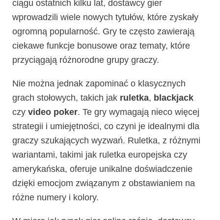
ciągu ostatnich kilku lat, dostawcy gier
wprowadzili wiele nowych tytułów, które zyskały
ogromną popularność. Gry te często zawierają
ciekawe funkcje bonusowe oraz tematy, które
przyciągają różnorodne grupy graczy.
Nie można jednak zapominać o klasycznych
grach stołowych, takich jak
ruletka
,
blackjack
czy
video poker
. Te gry wymagają nieco więcej
strategii i umiejętności, co czyni je idealnymi dla
graczy szukających wyzwań. Ruletka, z różnymi
wariantami, takimi jak ruletka europejska czy
amerykańska, oferuje unikalne doświadczenie
dzięki emocjom związanym z obstawianiem na
różne numery i kolory.