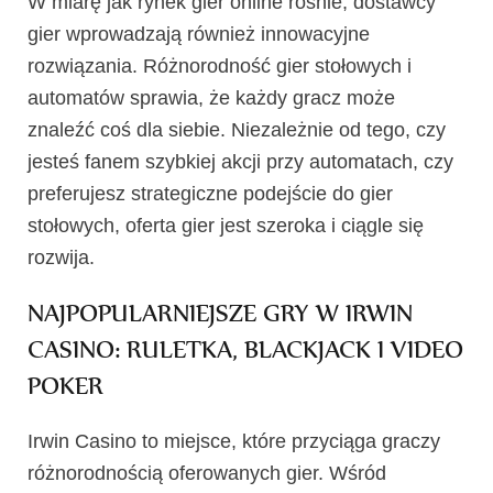
W miarę jak rynek gier online rośnie, dostawcy
gier wprowadzają również innowacyjne
rozwiązania. Różnorodność gier stołowych i
automatów sprawia, że każdy gracz może
znaleźć coś dla siebie. Niezależnie od tego, czy
jesteś fanem szybkiej akcji przy automatach, czy
preferujesz strategiczne podejście do gier
stołowych, oferta gier jest szeroka i ciągle się
rozwija.
NAJPOPULARNIEJSZE GRY W IRWIN
CASINO: RULETKA, BLACKJACK I VIDEO
POKER
Irwin Casino to miejsce, które przyciąga graczy
różnorodnością oferowanych gier. Wśród