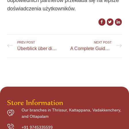
odpowiednich partnerów przekłada się na lepsze
doświadczenia użytkowników.
PREV POST
NEXT POST
Überblick über die Plattformmerkmale von GoldenPlay Casino
A Complete Guide to Supraplay Casino for Players in the UK
Store Information
Our branches in Thrissur, Kattappana, Vadakkenchery,
and Ottapalam
+91 9745335599