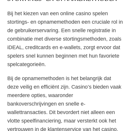
Bij het kiezen van een online casino spelen
stortings- en opnamemethoden een cruciale rol in
de gebruikerservaring. Een snelle registratie in
combinatie met diverse stortingsmethoden, zoals
iDEAL, creditcards en e-wallets, zorgt ervoor dat
spelers snel kunnen beginnen met hun favoriete
spelcategorieën.
Bij de opnamemethoden is het belangrijk dat
deze veilig en efficiënt zijn. Casino’s bieden vaak
meerdere opties, waaronder
bankoverschrijvingen en snelle e-
wallettransacties. Dit bevordert niet alleen een
vlotte speelfinanciering, maar versterkt ook het
vertrouwen in de klantenservice van het casino.