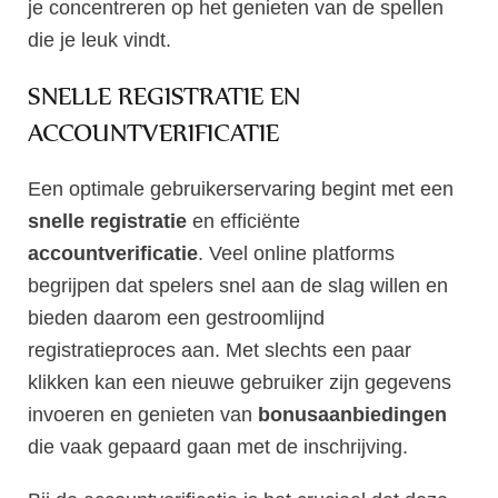
je concentreren op het genieten van de spellen
die je leuk vindt.
SNELLE REGISTRATIE EN
ACCOUNTVERIFICATIE
Een optimale gebruikerservaring begint met een
snelle registratie
en efficiënte
accountverificatie
. Veel online platforms
begrijpen dat spelers snel aan de slag willen en
bieden daarom een gestroomlijnd
registratieproces aan. Met slechts een paar
klikken kan een nieuwe gebruiker zijn gegevens
invoeren en genieten van
bonusaanbiedingen
die vaak gepaard gaan met de inschrijving.