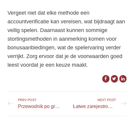
Vergeet niet dat elke methode een
accountverificatie kan vereisen, wat bijdraagt aan
veilig spelen. Daarnaast kunnen sommige
stortingsmethoden in aanmerking komen voor
bonusaanbiedingen, wat de spelervaring verder
verrijkt. Zorg ervoor dat je de voorwaarden goed
leest voordat je een keuze maakt.
PREV POST
NEXT POST
Przewodnik po grach stołowych w Immerion: Co musisz wiedzieć jako gracz
Łatwe zarejestrowanie się w Ice Casino dla nowych użytkowników