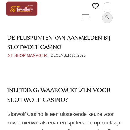
Search
for:
SEARCH BUTTON
DE PLUSPUNTEN VAN AANMELDEN BIJ
SLOTWOLF CASINO
ST SHOP MANAGER
DECEMBER 21, 2025
INLEIDING: WAAROM KIEZEN VOOR
SLOTWOLF CASINO?
Slotwolf Casino is een uitstekende keuze voor
zowel nieuwe als ervaren spelers die op zoek zijn