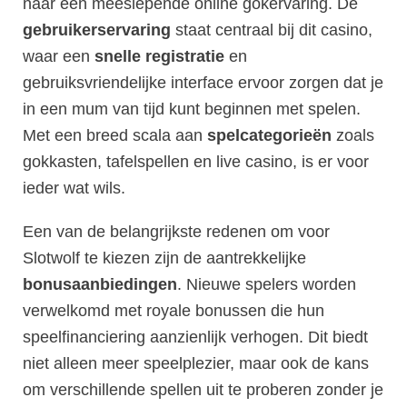
naar een meeslepende online gokervaring. De
gebruikerservaring
staat centraal bij dit casino,
waar een
snelle registratie
en
gebruiksvriendelijke interface ervoor zorgen dat je
in een mum van tijd kunt beginnen met spelen.
Met een breed scala aan
spelcategorieën
zoals
gokkasten, tafelspellen en live casino, is er voor
ieder wat wils.
Een van de belangrijkste redenen om voor
Slotwolf te kiezen zijn de aantrekkelijke
bonusaanbiedingen
. Nieuwe spelers worden
verwelkomd met royale bonussen die hun
speelfinanciering aanzienlijk verhogen. Dit biedt
niet alleen meer speelplezier, maar ook de kans
om verschillende spellen uit te proberen zonder je