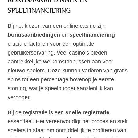
BONUSAANBIEDINGEN EN
SPEELFINANCIERING
Bij het kiezen van een online casino zijn
bonusaanbiedingen
en
speelfinanciering
cruciale factoren voor een optimale
gebruikerservaring. Veel casino’s bieden
aantrekkelijke welkomstbonussen aan voor
nieuwe spelers. Deze kunnen variëren van gratis
spins tot een percentage bovenop je eerste
storting, wat je speelbudget aanzienlijk kan
verhogen.
Bij de registratie is een
snelle registratie
essentieel. Het vereenvoudigt het proces en stelt
spelers in staat om onmiddellijk te profiteren van