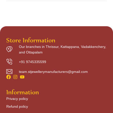
Store Information
Our branches in Thrissur, Kattappana, Vadakkenchery,
and Ottapalam
+91 9745335599
team.stjewellerymanufacturers@gmail.com
Information
Privacy policy
Refund policy