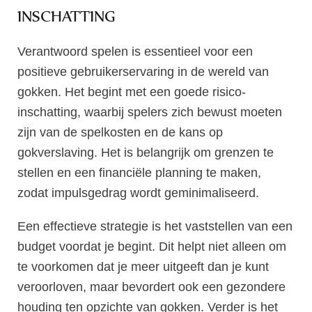
INSCHATTING
Verantwoord spelen is essentieel voor een
positieve gebruikerservaring in de wereld van
gokken. Het begint met een goede risico-
inschatting, waarbij spelers zich bewust moeten
zijn van de spelkosten en de kans op
gokverslaving. Het is belangrijk om grenzen te
stellen en een financiële planning te maken,
zodat impulsgedrag wordt geminimaliseerd.
Een effectieve strategie is het vaststellen van een
budget voordat je begint. Dit helpt niet alleen om
te voorkomen dat je meer uitgeeft dan je kunt
veroorloven, maar bevordert ook een gezondere
houding ten opzichte van gokken. Verder is het