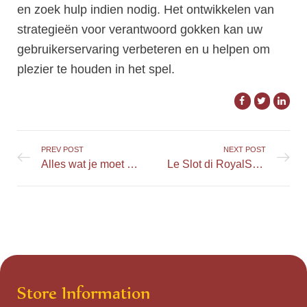
en zoek hulp indien nodig. Het ontwikkelen van
strategieën voor verantwoord gokken kan uw
gebruikerservaring verbeteren en u helpen om
plezier te houden in het spel.
PREV POST
NEXT POST
Alles wat je moet weten over de welkomstbonus van Olimp Bet
Le Slot di RoyalSea che Riscuotono Maggiore Successo
Store Information