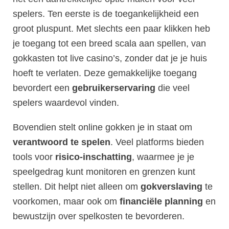
spelers. Ten eerste is de toegankelijkheid een
groot pluspunt. Met slechts een paar klikken heb
je toegang tot een breed scala aan spellen, van
gokkasten tot live casino’s, zonder dat je je huis
hoeft te verlaten. Deze gemakkelijke toegang
bevordert een
gebruikerservaring
die veel
spelers waardevol vinden.
Bovendien stelt online gokken je in staat om
verantwoord te spelen
. Veel platforms bieden
tools voor
risico-inschatting
, waarmee je je
speelgedrag kunt monitoren en grenzen kunt
stellen. Dit helpt niet alleen om
gokverslaving
te
voorkomen, maar ook om
financiële planning
en
bewustzijn over spelkosten te bevorderen.