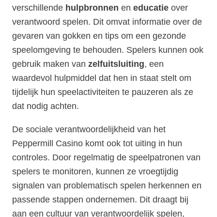
verschillende
hulpbronnen
en
educatie
over
verantwoord spelen. Dit omvat informatie over de
gevaren van gokken en tips om een gezonde
speelomgeving te behouden. Spelers kunnen ook
gebruik maken van
zelfuitsluiting
, een
waardevol hulpmiddel dat hen in staat stelt om
tijdelijk hun speelactiviteiten te pauzeren als ze
dat nodig achten.
De sociale verantwoordelijkheid van het
Peppermill Casino komt ook tot uiting in hun
controles. Door regelmatig de speelpatronen van
spelers te monitoren, kunnen ze vroegtijdig
signalen van problematisch spelen herkennen en
passende stappen ondernemen. Dit draagt bij
aan een cultuur van verantwoordelijk spelen,