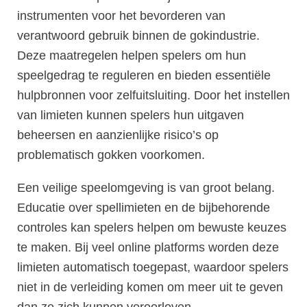
instrumenten voor het bevorderen van
verantwoord gebruik binnen de gokindustrie.
Deze maatregelen helpen spelers om hun
speelgedrag te reguleren en bieden essentiële
hulpbronnen voor zelfuitsluiting. Door het instellen
van limieten kunnen spelers hun uitgaven
beheersen en aanzienlijke risico’s op
problematisch gokken voorkomen.
Een veilige speelomgeving is van groot belang.
Educatie over spellimieten en de bijbehorende
controles kan spelers helpen om bewuste keuzes
te maken. Bij veel online platforms worden deze
limieten automatisch toegepast, waardoor spelers
niet in de verleiding komen om meer uit te geven