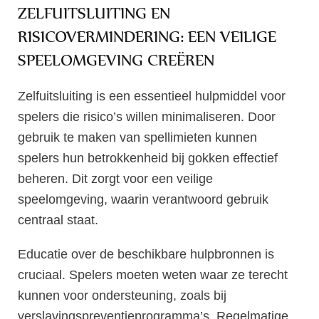
ZELFUITSLUITING EN
RISICOVERMINDERING: EEN VEILIGE
SPEELOMGEVING CREËREN
Zelfuitsluiting is een essentieel hulpmiddel voor
spelers die risico’s willen minimaliseren. Door
gebruik te maken van spellimieten kunnen
spelers hun betrokkenheid bij gokken effectief
beheren. Dit zorgt voor een veilige
speelomgeving, waarin verantwoord gebruik
centraal staat.
Educatie over de beschikbare hulpbronnen is
cruciaal. Spelers moeten weten waar ze terecht
kunnen voor ondersteuning, zoals bij
verslavingspreventieprogramma’s. Regelmatige