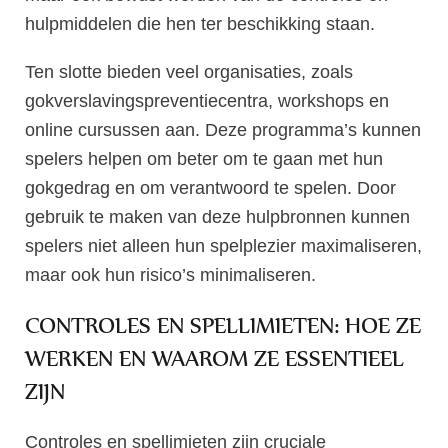
hulpmiddelen die hen ter beschikking staan.
Ten slotte bieden veel organisaties, zoals
gokverslavingspreventiecentra, workshops en
online cursussen aan. Deze programma’s kunnen
spelers helpen om beter om te gaan met hun
gokgedrag en om verantwoord te spelen. Door
gebruik te maken van deze hulpbronnen kunnen
spelers niet alleen hun spelplezier maximaliseren,
maar ook hun risico’s minimaliseren.
CONTROLES EN SPELLIMIETEN: HOE ZE
WERKEN EN WAAROM ZE ESSENTIEEL
ZIJN
Controles en spellimieten zijn cruciale