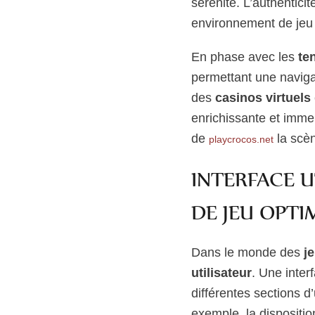
sérénité. L’authentici
environnement de jeu 
En phase avec les
te
permettant une navigat
des
casinos virtuels
enrichissante et imme
de
la scèn
playcrocos.net
INTERFACE U
DE JEU OPTI
Dans le monde des
j
utilisateur
. Une inter
différentes sections d
exemple, la dispositio