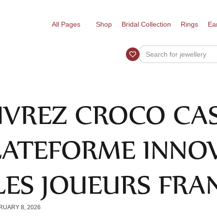
All Pages
Shop
Bridal Collection
Rings
Ea
VREZ CROCO CAS
LATEFORME INNO
LES JOUEURS FRA
RUARY 8, 2026