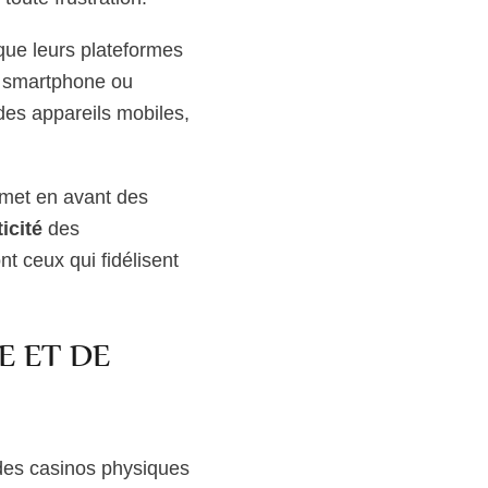
que leurs plateformes
ur smartphone ou
des appareils mobiles,
 met en avant des
icité
des
nt ceux qui fidélisent
E ET DE
 des casinos physiques