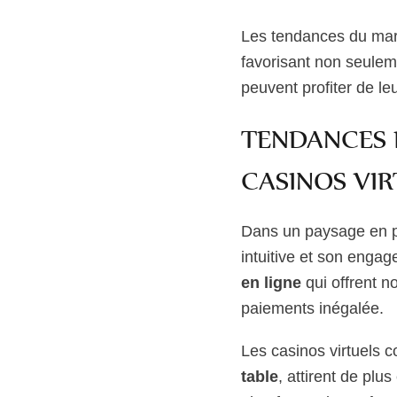
Les tendances du mar
favorisant non seuleme
peuvent profiter de le
TENDANCES 
CASINOS VI
Dans un paysage en p
intuitive et son engag
en ligne
qui offrent n
paiements inégalée.
Les casinos virtuels 
table
, attirent de pl