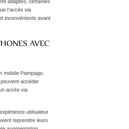
ent adaptés, certaines
ue l’accès via
 et inconvénients avant
TPHONES AVEC
ion mobile Pampago,
s peuvent accéder
 un accès via
xpérience utilisateur
uvent reprendre leurs
nte augmentation,