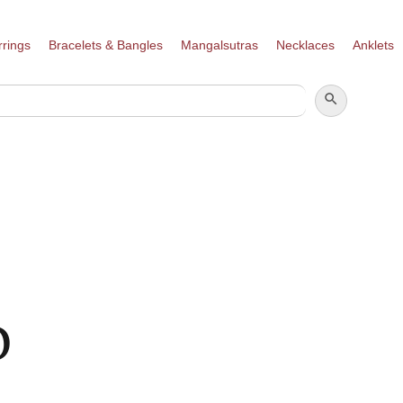
rrings
Bracelets & Bangles
Mangalsutras
Necklaces
Anklets
SEARCH BUTTON
SEARCH
FOR:
O