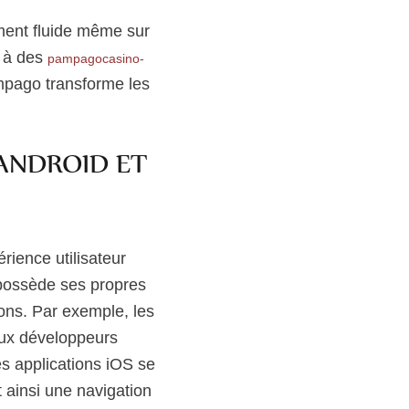
ment fluide même sur
e à des
pampagocasino-
ampago transforme les
 ANDROID ET
rience utilisateur
 possède ses propres
ions. Par exemple, les
aux développeurs
es applications iOS se
nt ainsi une navigation