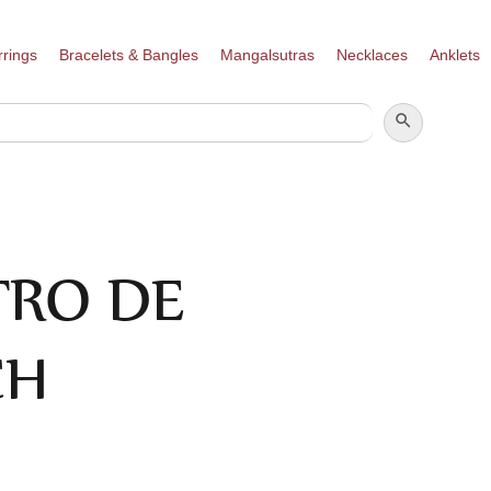
rrings
Bracelets & Bangles
Mangalsutras
Necklaces
Anklets
SEARCH BUTTON
SEARCH
FOR:
TRO DE
CH