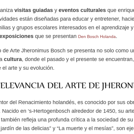
ganiza
visitas guiadas
y
eventos culturales
que enrique
tividades están diseñadas para educar y entretener, hac
ilias y grupos escolares interesados en el aprendizaje y
exposiciones
que se presentan
.
Den Bosch Holanda
o de Arte Jheronimus Bosch se presenta no solo como 
la
cultura
, donde el pasado y el presente se encuentran,
el arte y su evolución.
RELEVANCIA DEL ARTE DE JHERO
tor del Renacimiento holandés, es conocido por sus obr
. Nacido en ‘s-Hertogenbosch alrededor de 1450, su arte
 también refleja una profunda crítica a la sociedad de s
ardín de las delicias” y “La muerte y el mesías”, son ej