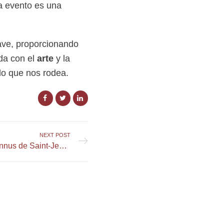
da evento es una
ave, proporcionando
da con el
arte
y la
do que nos rodea.
NEXT POST
Explorez les joyaux méconnus de Saint-Jean-Cap-Ferrat