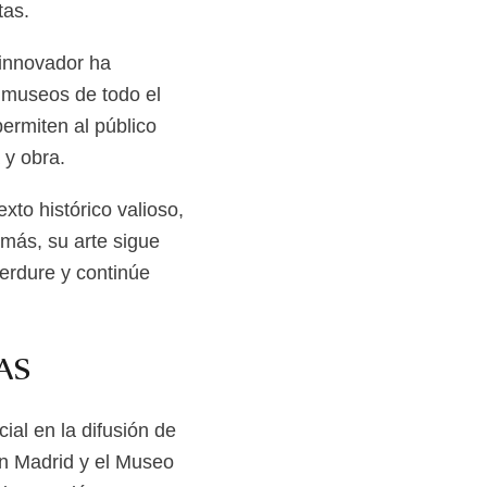
tas.
 innovador ha
 museos de todo el
ermiten al público
 y obra.
to histórico valioso,
emás, su arte sigue
erdure y continúe
AS
ial en la difusión de
n Madrid y el Museo