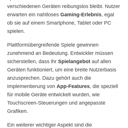
verschiedenen Geräten reibungslos bleibt. Nutzer
erwarten ein nahtloses
Gaming-Erlebnis
, egal
ob sie auf einem Smartphone, Tablet oder PC
spielen.
Plattformübergreifende Spiele gewinnen
zunehmend an Bedeutung. Entwickler müssen
sicherstellen, dass ihr
Spielangebot
auf allen
Geräten funktioniert, um eine breite Nutzerbasis
anzusprechen. Dazu gehört auch die
Implementierung von
App-Features
, die speziell
für mobile Geräte entwickelt wurden, wie
Touchscreen-Steuerungen und angepasste
Grafiken.
Ein weiterer wichtiger Aspekt sind die