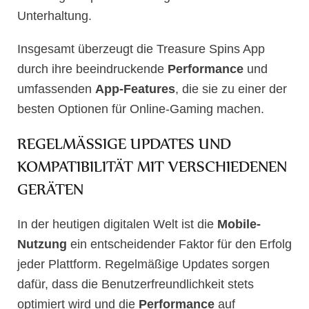
Unterhaltung.
Insgesamt überzeugt die Treasure Spins App
durch ihre beeindruckende
Performance
und
umfassenden
App-Features
, die sie zu einer der
besten Optionen für Online-Gaming machen.
REGELMÄSSIGE UPDATES UND K
OMPATIBILITÄT MIT VERSCHIEDENEN G
ERÄTEN
In der heutigen digitalen Welt ist die
Mobile-
Nutzung
ein entscheidender Faktor für den Erfolg
jeder Plattform. Regelmäßige Updates sorgen
dafür, dass die Benutzerfreundlichkeit stets
optimiert wird und die
Performance
auf