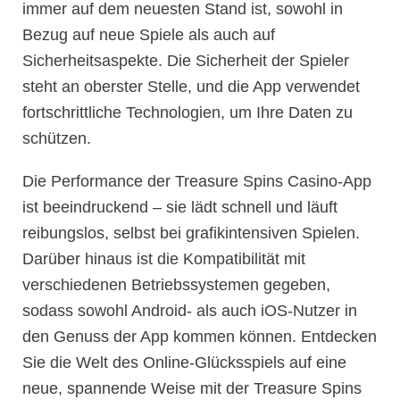
immer auf dem neuesten Stand ist, sowohl in
Bezug auf neue Spiele als auch auf
Sicherheitsaspekte. Die Sicherheit der Spieler
steht an oberster Stelle, und die App verwendet
fortschrittliche Technologien, um Ihre Daten zu
schützen.
Die Performance der Treasure Spins Casino-App
ist beeindruckend – sie lädt schnell und läuft
reibungslos, selbst bei grafikintensiven Spielen.
Darüber hinaus ist die Kompatibilität mit
verschiedenen Betriebssystemen gegeben,
sodass sowohl Android- als auch iOS-Nutzer in
den Genuss der App kommen können. Entdecken
Sie die Welt des Online-Glücksspiels auf eine
neue, spannende Weise mit der Treasure Spins