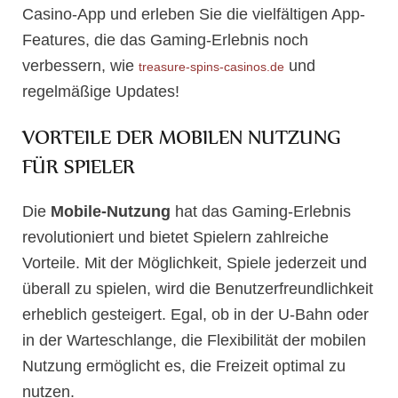
Casino-App und erleben Sie die vielfältigen App-
Features, die das Gaming-Erlebnis noch
verbessern, wie
und
treasure-spins-casinos.de
regelmäßige Updates!
VORTEILE DER MOBILEN NUTZUNG
FÜR SPIELER
Die
Mobile-Nutzung
hat das Gaming-Erlebnis
revolutioniert und bietet Spielern zahlreiche
Vorteile. Mit der Möglichkeit, Spiele jederzeit und
überall zu spielen, wird die Benutzerfreundlichkeit
erheblich gesteigert. Egal, ob in der U-Bahn oder
in der Warteschlange, die Flexibilität der mobilen
Nutzung ermöglicht es, die Freizeit optimal zu
nutzen.