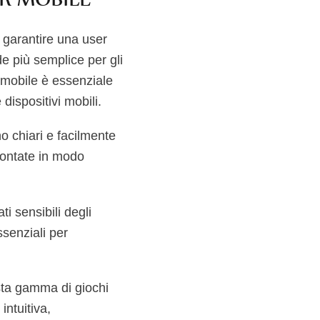
r garantire una user
de più semplice per gli
r mobile è essenziale
dispositivi mobili.
no chiari e facilmente
rontate in modo
i sensibili degli
ssenziali per
asta gamma di giochi
ntuitiva,