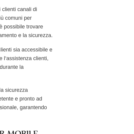
clienti canali di
più comuni per
 è possibile trovare
amento e la sicurezza.
lienti sia accessibile e
 l’assistenza clienti,
 durante la
la sicurezza
etente e pronto ad
essionale, garantendo
ER MOBILE