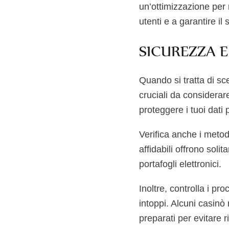
un’ottimizzazione per m
utenti e a garantire il
SICUREZZA 
Quando si tratta di sc
cruciali da considerare.
proteggere i tuoi dati 
Verifica anche i metod
affidabili offrono soli
portafogli elettronici.
Inoltre, controlla i pr
intoppi. Alcuni casinò
preparati per evitare r