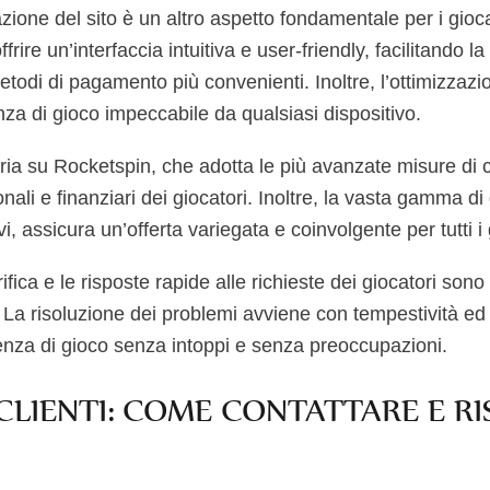
gazione del sito è un altro aspetto fondamentale per i gioc
rire un’interfaccia intuitiva e user-friendly, facilitando la
 metodi di pagamento più convenienti. Inoltre, l’ottimizzaz
za di gioco impeccabile da qualsiasi dispositivo.
aria su Rocketspin, che adotta le più avanzate misure di c
nali e finanziari dei giocatori. Inoltre, la vasta gamma di 
vi, assicura un’offerta variegata e coinvolgente per tutti i 
rifica e le risposte rapide alle richieste dei giocatori sono 
La risoluzione dei problemi avviene con tempestività ed 
nza di gioco senza intoppi e senza preoccupazioni.
CLIENTI: COME CONTATTARE E RI