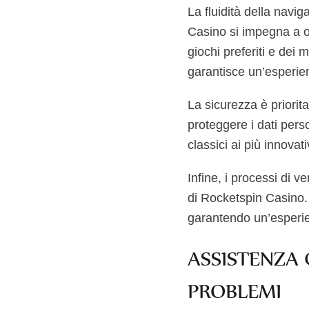
La fluidità della navi
Casino si impegna a off
giochi preferiti e dei
garantisce un’esperien
La sicurezza è priorit
proteggere i dati perso
classici ai più innovati
Infine, i processi di ve
di Rocketspin Casino. 
garantendo un’esperie
ASSISTENZA 
PROBLEMI