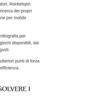
atori. Rocketspin
 ricerca dei propri
ione per mobile
rittografia per
giochi disponibili, dai
gusti.
ulteriori punti di forza
efficienza,
SOLVERE I