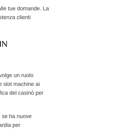
e alle tue domande. La
tenza clienti
UN
svolge un ruolo
e slot machine ai
fica del casinò per
i e se ha nuove
uardia per