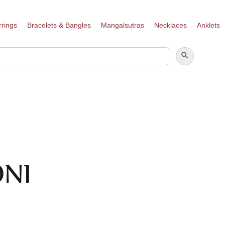
rrings
Bracelets & Bangles
Mangalsutras
Necklaces
Anklets
SEARCH BUTTON
SEARCH
FOR:
ONI