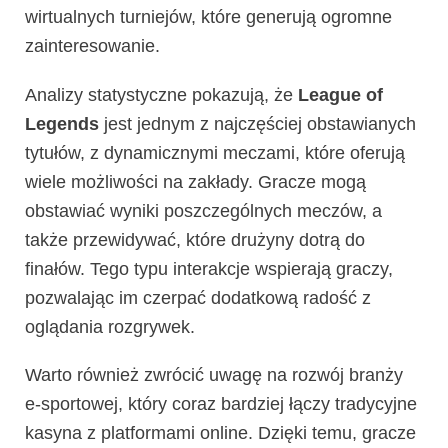
wirtualnych turniejów, które generują ogromne
zainteresowanie.
Analizy statystyczne pokazują, że
League of
Legends
jest jednym z najczęściej obstawianych
tytułów, z dynamicznymi meczami, które oferują
wiele możliwości na zakłady. Gracze mogą
obstawiać wyniki poszczególnych meczów, a
także przewidywać, które drużyny dotrą do
finałów. Tego typu interakcje wspierają graczy,
pozwalając im czerpać dodatkową radość z
oglądania rozgrywek.
Warto również zwrócić uwagę na rozwój branży
e-sportowej, który coraz bardziej łączy tradycyjne
kasyna z platformami online. Dzięki temu, gracze