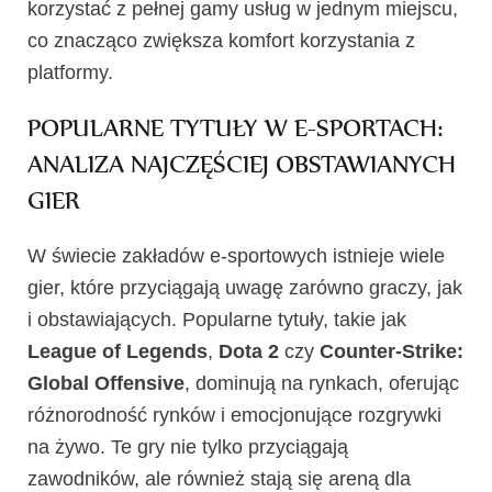
korzystać z pełnej gamy usług w jednym miejscu,
co znacząco zwiększa komfort korzystania z
platformy.
POPULARNE TYTUŁY W E-SPORTACH:
ANALIZA NAJCZĘŚCIEJ OBSTAWIANYCH
GIER
W świecie zakładów e-sportowych istnieje wiele
gier, które przyciągają uwagę zarówno graczy, jak
i obstawiających. Popularne tytuły, takie jak
League of Legends
,
Dota 2
czy
Counter-Strike:
Global Offensive
, dominują na rynkach, oferując
różnorodność rynków i emocjonujące rozgrywki
na żywo. Te gry nie tylko przyciągają
zawodników, ale również stają się areną dla