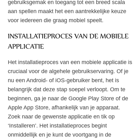
gebruiksgemak en toegang tot een breed scala
aan spellen maakt het een aantrekkelijke keuze
voor iedereen die graag mobiel speelt.
INSTALLATIEPROCES VAN DE MOBIELE
APPLICATIE
Het installatieproces van een mobiele applicatie is
cruciaal voor de algehele gebruikservaring. Of je
nu een Android- of iOS-gebruiker bent, het is
belangrijk dat deze stap soepel verloopt. Om te
beginnen, ga je naar de Google Play Store of de
Apple App Store, afhankelijk van je apparaat.
Zoek naar de gewenste applicatie en tik op
‘Installeren’. Het installatieproces begint
onmiddellijk en je kunt de voortgang in de