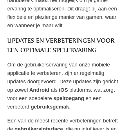
handbereik maakt het mogelijk om je game-
ervaring te optimaliseren. Dit draagt bij aan een
flexibele en plezierige manier van gamen, waar
en wanneer je maar wilt.
UPDATES EN VERBETERINGEN VOOR
EEN OPTIMALE SPELERVARING
Om de gebruikerservaring van onze mobiele
applicatie te verbeteren, zijn er regelmatig
updates doorgevoerd. Deze updates zijn gericht
op zowel
Android
als
iOS
platforms, wat zorgt
voor een soepelere
speltoegang
en een
verbeterd
gebruiksgemak
.
Een van de meest recente verbeteringen betreft
de
gebruikersinterface
, die nu intuïtiever is en