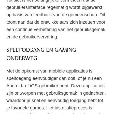
gebruikersinterface regelmatig wordt bijgewerkt
op basis van feedback van de gemeenschap. Dit
toont aan dat de ontwikkelaars zich inzetten voor
een continue verbetering van het gebruiksgemak
en de gebruikerservaring.
SPELTOEGANG EN GAMING
ONDERWEG
Met de opkomst van mobiele applicaties is
speltoegang eenvoudiger dan ooit, of je nu een
Android- of iOS-gebruiker bent. Deze applicaties
zijn ontworpen met gebruiksgemak in gedachten,
waardoor je snel en eenvoudig toegang hebt tot
je favoriete games. Het installatieproces is