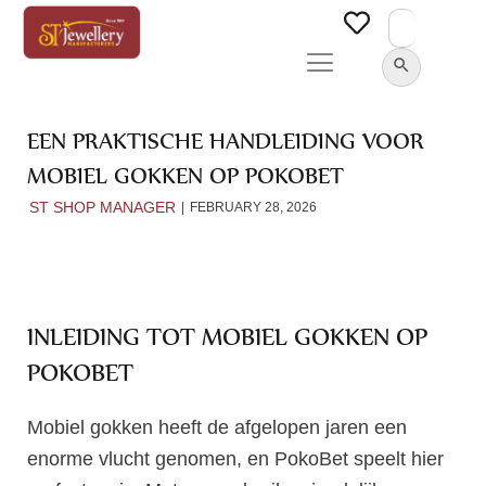
Search
for:
SEARCH BUTTON
EEN PRAKTISCHE HANDLEIDING VOOR
MOBIEL GOKKEN OP POKOBET
ST SHOP MANAGER
FEBRUARY 28, 2026
INLEIDING TOT MOBIEL GOKKEN OP
POKOBET
Mobiel gokken heeft de afgelopen jaren een
enorme vlucht genomen, en PokoBet speelt hier