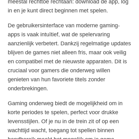
meestal rechttoe rechtaan: download de app, log
in en je kunt direct beginnen met spelen.
De gebruikersinterface van moderne gaming-
apps is vaak intuïtief, wat de spelervaring
aanzienlijk verbetert. Dankzij regelmatige updates
blijven de games niet alleen fris, maar ook veilig
en compatibel met de nieuwste apparaten. Dit is
cruciaal voor gamers die onderweg willen
genieten van hun favoriete titels zonder
onderbrekingen.
Gaming onderweg biedt de mogelijkheid om in
korte periodes te spelen, perfect voor drukke
levensstijlen. Of je nu in de trein zit of op een
wachttijd wacht, toegang tot spellen binnen