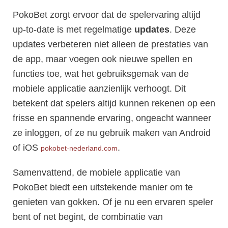
PokoBet zorgt ervoor dat de spelervaring altijd
up-to-date is met regelmatige
updates
. Deze
updates verbeteren niet alleen de prestaties van
de app, maar voegen ook nieuwe spellen en
functies toe, wat het gebruiksgemak van de
mobiele applicatie aanzienlijk verhoogt. Dit
betekent dat spelers altijd kunnen rekenen op een
frisse en spannende ervaring, ongeacht wanneer
ze inloggen, of ze nu gebruik maken van Android
of iOS
.
pokobet-nederland.com
Samenvattend, de mobiele applicatie van
PokoBet biedt een uitstekende manier om te
genieten van gokken. Of je nu een ervaren speler
bent of net begint, de combinatie van