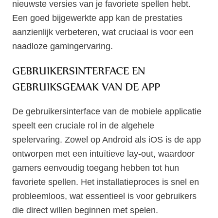
nieuwste versies van je favoriete spellen hebt.
Een goed bijgewerkte app kan de prestaties
aanzienlijk verbeteren, wat cruciaal is voor een
naadloze gamingervaring.
GEBRUIKERSINTERFACE EN
GEBRUIKSGEMAK VAN DE APP
De gebruikersinterface van de mobiele applicatie
speelt een cruciale rol in de algehele
spelervaring. Zowel op Android als iOS is de app
ontworpen met een intuïtieve lay-out, waardoor
gamers eenvoudig toegang hebben tot hun
favoriete spellen. Het installatieproces is snel en
probleemloos, wat essentieel is voor gebruikers
die direct willen beginnen met spelen.