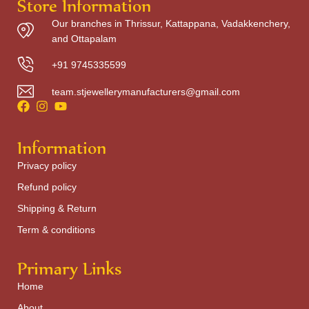
Store Information
Our branches in Thrissur, Kattappana, Vadakkenchery,
and Ottapalam
+91 9745335599
team.stjewellerymanufacturers@gmail.com
Information
Privacy policy
Refund policy
Shipping & Return
Term & conditions
Primary Links
Home
About