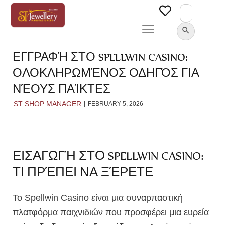
Search
for:
SEARCH BUTTON
ΕΓΓΡΑΦΉ ΣΤΟ SPELLWIN CASINO:
ΟΛΟΚΛΗΡΩΜΈΝΟΣ ΟΔΗΓΌΣ ΓΙΑ
ΝΈΟΥΣ ΠΑΊΚΤΕΣ
ST SHOP MANAGER
FEBRUARY 5, 2026
ΕΙΣΑΓΩΓΉ ΣΤΟ SPELLWIN CASINO:
ΤΙ ΠΡΈΠΕΙ ΝΑ ΞΈΡΕΤΕ
Το Spellwin Casino είναι μια συναρπαστική
πλατφόρμα παιχνιδιών που προσφέρει μια ευρεία