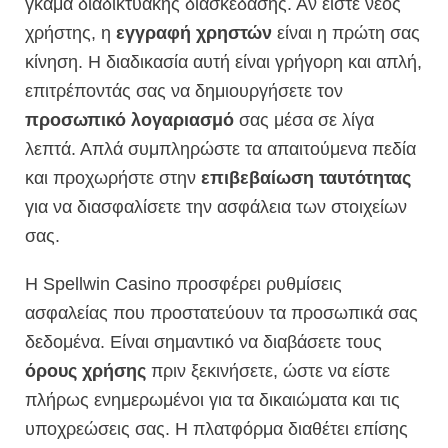
γκάμα διαδικτυακής διασκέδασης. Αν είστε νέος
χρήστης, η
εγγραφή χρηστών
είναι η πρώτη σας
κίνηση. Η διαδικασία αυτή είναι γρήγορη και απλή,
επιτρέποντάς σας να δημιουργήσετε τον
προσωπικό λογαριασμό
σας μέσα σε λίγα
λεπτά. Απλά συμπληρώστε τα απαιτούμενα πεδία
και προχωρήστε στην
επιβεβαίωση ταυτότητας
για να διασφαλίσετε την ασφάλεια των στοιχείων
σας.
Η Spellwin Casino προσφέρει ρυθμίσεις
ασφαλείας που προστατεύουν τα προσωπικά σας
δεδομένα. Είναι σημαντικό να διαβάσετε τους
όρους χρήσης
πριν ξεκινήσετε, ώστε να είστε
πλήρως ενημερωμένοι για τα δικαιώματα και τις
υποχρεώσεις σας. Η πλατφόρμα διαθέτει επίσης