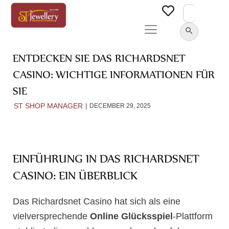
Search
for:
SEARCH BUTTON
ENTDECKEN SIE DAS RICHARDSNET
CASINO: WICHTIGE INFORMATIONEN FÜR
SIE
ST SHOP MANAGER
DECEMBER 29, 2025
EINFÜHRUNG IN DAS RICHARDSNET
CASINO: EIN ÜBERBLICK
Das Richardsnet Casino hat sich als eine
vielversprechende
Online Glücksspiel
-Plattform