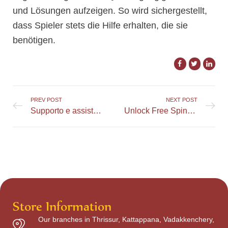
und Lösungen aufzeigen. So wird sichergestellt,
dass Spieler stets die Hilfe erhalten, die sie
benötigen.
PREV POST
NEXT POST
Supporto e assistenza per i clienti
Unlock Free Spins and Bonuses at Hispin Casino: A How-To Guide
Store Information
Our branches in Thrissur, Kattappana, Vadakkenchery,