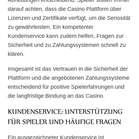
darauf achten, dass die Casino Plattform über
Lizenzen und Zertifikate verfügt, um die Seriosität
zu gewährleisten. Ein kompetenter
Kundenservice kann zudem helfen, Fragen zur
Sicherheit und zu Zahlungssystemen schnell zu
klären.
Insgesamt ist das Vertrauen in die Sicherheit der
Plattform und die angebotenen Zahlungssysteme
entscheidend für positive Spielerfahrungen und
die langfristige Bindung an das Casino.
KUNDENSERVICE: UNTERSTÜTZUNG
FÜR SPIELER UND HÄUFIGE FRAGEN
Ein ausgezeichneter Kundenservice ist