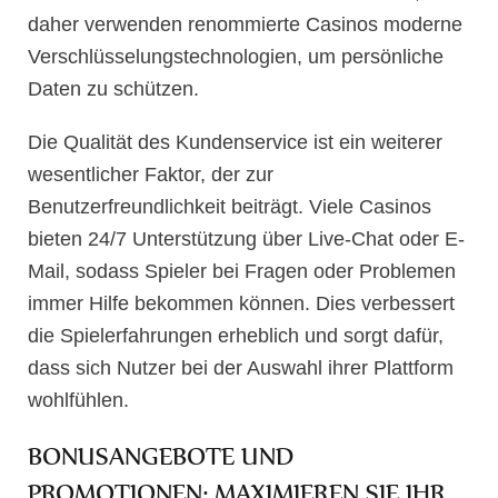
daher verwenden renommierte Casinos moderne
Verschlüsselungstechnologien, um persönliche
Daten zu schützen.
Die Qualität des Kundenservice ist ein weiterer
wesentlicher Faktor, der zur
Benutzerfreundlichkeit beiträgt. Viele Casinos
bieten 24/7 Unterstützung über Live-Chat oder E-
Mail, sodass Spieler bei Fragen oder Problemen
immer Hilfe bekommen können. Dies verbessert
die Spielerfahrungen erheblich und sorgt dafür,
dass sich Nutzer bei der Auswahl ihrer Plattform
wohlfühlen.
BONUSANGEBOTE UND
PROMOTIONEN: MAXIMIEREN SIE IHR