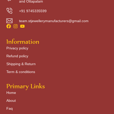
and Ottapalam
+91 9745335599
team.stjewellerymanufacturers@gmail.com
Information
Privacy policy
Refund policy
Shipping & Return
Term & conditions
Primary Links
Home
About
Faq