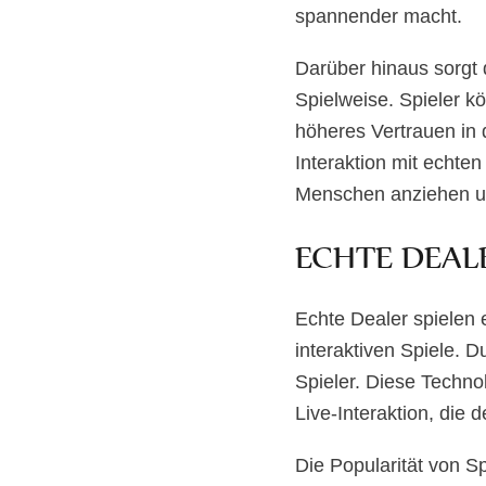
spannender macht.
Darüber hinaus sorgt 
Spielweise. Spieler k
höheres Vertrauen in 
Interaktion mit echte
Menschen anziehen un
ECHTE DEALE
Echte Dealer spielen 
interaktiven Spiele. 
Spieler. Diese Techno
Live-Interaktion, die 
Die Popularität von S