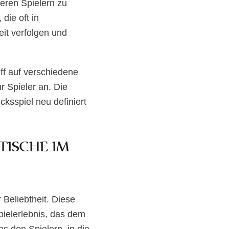
deren Spielern zu
die oft in
eit verfolgen und
iff auf verschiedene
 Spieler an. Die
ksspiel neu definiert
TISCHE IM
 Beliebtheit. Diese
pielerlebnis, das dem