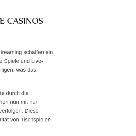
VE CASINOS
Streaming schaffen ein
e Spiele und Live-
iligen, was das
te durch die
nen nun mit nur
 verfolgen. Diese
rität von Tischspielen