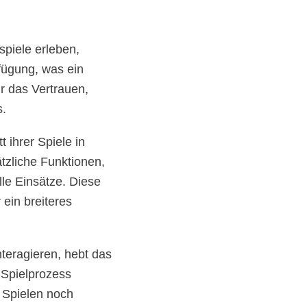
spiele erleben,
rfügung, was ein
ur das Vertrauen,
s.
t ihrer Spiele in
ätzliche Funktionen,
lle Einsätze. Diese
 ein breiteres
nteragieren, hebt das
 Spielprozess
 Spielen noch