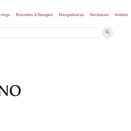
rrings
Bracelets & Bangles
Mangalsutras
Necklaces
Anklets
SEARCH BUTTON
SEARCH
FOR:
INO