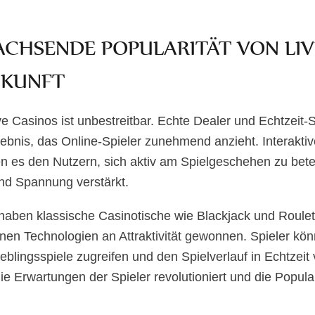
WACHSENDE POPULARITÄT VON LI
UKUNFT
ve Casinos ist unbestreitbar. Echte Dealer und Echtzeit-
lebnis, das Online-Spieler zunehmend anzieht. Interaktiv
en es den Nutzern, sich aktiv am Spielgeschehen zu bete
nd Spannung verstärkt.
 haben klassische Casinotische wie Blackjack und Roulet
nen Technologien an Attraktivität gewonnen. Spieler kön
ieblingsspiele zugreifen und den Spielverlauf in Echtzeit
ie Erwartungen der Spieler revolutioniert und die Popula