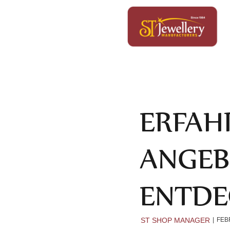
ERFAH
ANGEB
ENTDE
ST SHOP MANAGER
FEB