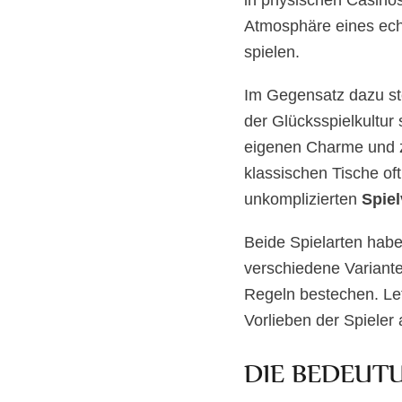
in physischen Casin
Atmosphäre eines ech
spielen.
Im Gegensatz dazu ste
der Glücksspielkultur 
eigenen Charme und zi
klassischen Tische oft
unkomplizierten
Spiel
Beide Spielarten haben
verschiedene Variante
Regeln bestechen. Let
Vorlieben der Spieler 
DIE BEDEUT