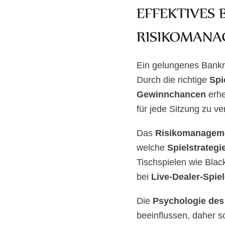
EFFEKTIVES
RISIKOMAN
Ein gelungenes Bankro
Durch die richtige
Spi
Gewinnchancen
erhe
für jede Sitzung zu v
Das
Risikomanagem
welche
Spielstrategi
Tischspielen wie Blac
bei
Live-Dealer-Spie
Die
Psychologie des
beeinflussen, daher s