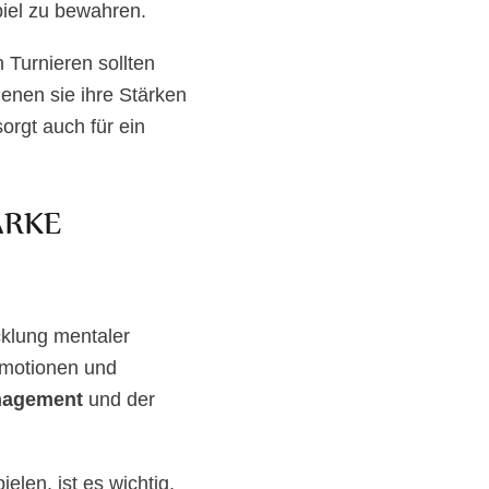
piel zu bewahren.
 Turnieren sollten
denen sie ihre Stärken
orgt auch für ein
ÄRKE
cklung mentaler
Emotionen und
nagement
und der
ielen, ist es wichtig,