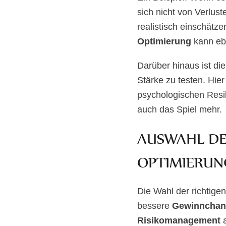
sich nicht von Verlust
realistisch einschätz
Optimierung
kann ebe
Darüber hinaus ist di
Stärke zu testen. Hier
psychologischen Resil
auch das Spiel mehr.
AUSWAHL DER
OPTIMIERUN
Die Wahl der richtigen
bessere
Gewinnchan
Risikomanagement
a