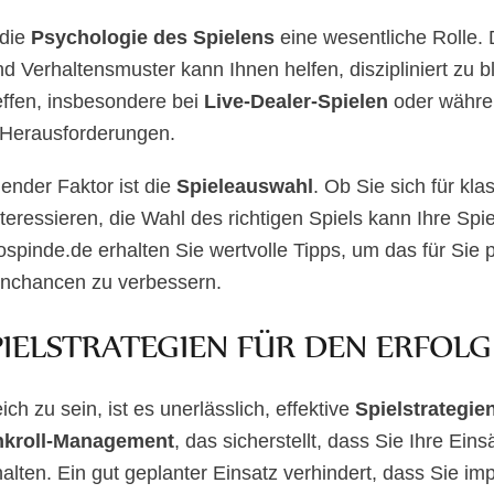
 die
Psychologie des Spielens
eine wesentliche Rolle. 
 Verhaltensmuster kann Ihnen helfen, diszipliniert zu b
effen, insbesondere bei
Live-Dealer-Spielen
oder währ
Herausforderungen.
ender Faktor ist die
Spieleauswahl
. Ob Sie sich für kl
eressieren, die Wahl des richtigen Spiels kann Ihre Spie
gospinde.de erhalten Sie wertvolle Tipps, um das für Sie
nnchancen zu verbessern.
IELSTRATEGIEN FÜR DEN ERFOLG
ch zu sein, ist es unerlässlich, effektive
Spielstrategie
kroll-Management
, das sicherstellt, dass Sie Ihre Eins
alten. Ein gut geplanter Einsatz verhindert, dass Sie im