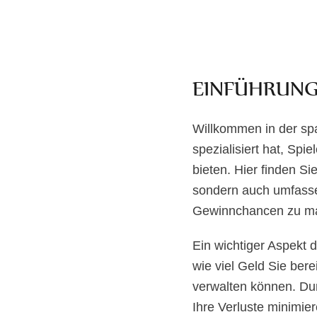
EINFÜHRUNG 
Willkommen in der s
spezialisiert hat, Sp
bieten. Hier finden Si
sondern auch umfasse
Gewinnchancen zu ma
Ein wichtiger Aspekt 
wie viel Geld Sie bere
verwalten können. Dur
Ihre Verluste minimie