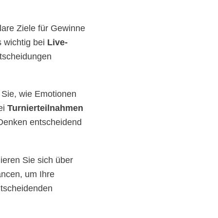
klare Ziele für Gewinne
 wichtig bei
Live-
ntscheidungen
n Sie, wie Emotionen
ei
Turnierteilnahmen
 Denken entscheidend
ieren Sie sich über
ancen, um Ihre
ntscheidenden