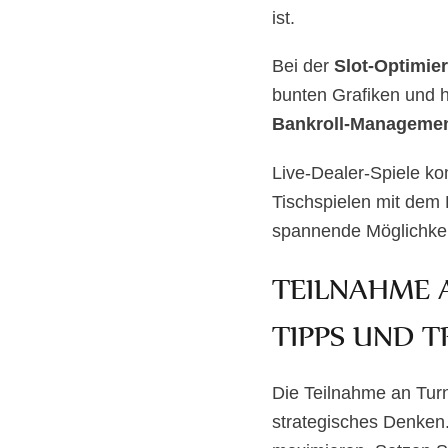
ist.
Bei der
Slot-Optimie
bunten Grafiken und 
Bankroll-Manageme
Live-Dealer-Spiele ko
Tischspielen mit dem
spannende Möglichkeit
TEILNAHME A
TIPPS UND T
Die Teilnahme an Turn
strategisches Denken.