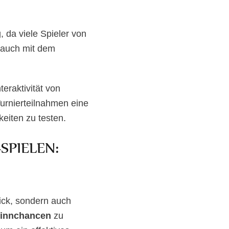
, da viele Spieler von
 auch mit dem
eraktivität von
urnierteilnahmen eine
eiten zu testen.
SPIELEN:
ick, sondern auch
innchancen
zu