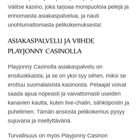
Valitse kasino, joka tarjoaa monipuolisia pelejä ja
erinomaista asiakaspalvelua, ja nauti
unohtumattomasta pelikokemuksesta!
ASIAKASPALVELU JA VIIHDE
PLAYJONNY CASINOLLA
Playjonny Casinolla asiakaspalvelu on
ensiluokkaista, ja se on yksi syy siihen, miksi se
erottuu suomalaisista kasinoista. Pelaajat voivat
saada apua nopeasti ja vaivattomasti useiden
kanavien kautta, kuten live-chatin, sähköpostin ja
puhelimen. Tämän ansiosta pelikokemus pysyy
sujuvana ja miellyttävänä.
Turvallisuus on myös Playjonny Casinon