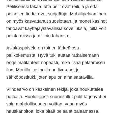
Pelilisenssi takaa, että pelit ovat reiluja ja että
pelaajien tiedot ovat suojattuja. Mobiilipelaaminen
on myös kasvattanut suosiotaan, ja monet kasinot
tarjoavat käyttäjäystävällisiä sovelluksia, joilla voit
pelata missä ja milloin tahansa.
Asiakaspalvelu on toinen tärkeä osa
pelikokemusta. Hyvä tuki auttaa ratkaisemaan
ongelmatilanteet nopeasti, mikä lisää pelaamisen
iloa. Monilla kasinoilla on live-chat ja
sähköpostituki, joten apu on aina saatavilla.
Viihdearvo on keskeinen tekijä, joka houkuttelee
pelaajia. Huolellisesti suunnitellut pelit tarjoavat ei
vain mahdollisuuden voittaa, vaan myös
hauskanpitoa, joka pitää pelaajat palaamassa.