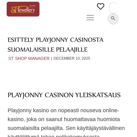
Search
for:
SEARCH BUTTON
ESITTELY PLAYJONNY CASINOSTA
SUOMALAISILLE PELAAJILLE
ST SHOP MANAGER
DECEMBER 10, 2025
PLAYJONNY CASINON YLEISKATSAUS
Playjonny kasino on nopeasti nouseva online-
kasino, joka on saanut huomattavaa huomiota
suomalaisilta pelaajilta. Sen käyttäjäystävällinen