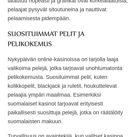
latautuu nopeasti ja grafiikat ovat korkealaatuisia,
pelaajat pysyvät sitoutuneina ja nauttivat
pelaamisesta pidempään.
SUOSITUIMMAT PELIT JA
PELIKOKEMUS
Nykypäivän online-kasinoissa on tarjolla laaja
valikoima pelejä, jotka tarjoavat unohtumatonta
pelikokemusta. Suosituimmat pelit, kuten
kolikkopelit, blackjack ja ruletit, houkuttelevat
pelaajia ympäri maailmaa. Esimerkiksi
suomalaiset kasinot tarjoavat erityisesti
paikallisesti suosittuja pelejä, jotka on räätälöity
suomalaisten makuun.
Turvallisuus on avaintekijä, kun valitset kasinoa.