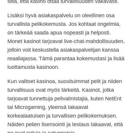
siitä, että kasino ottaa turvallisuuden vakavasti.
Lisäksi hyvä asiakaspalvelu on oleellinen osa
turvallista pelikokemusta. Jos kohtaat ongelmia,
on tärkeää saada apua nopeasti ja helposti.
Monet kasinot tarjoavat live-chat-mahdollisuuden,
jolloin voit keskustella asiakaspalvelijan kanssa
reaaliajassa. Tämä parantaa kokemustasi ja lisää
luottamusta kasinoon.
Kun valitset kasinoa, suosituimmat pelit ja niiden
turvallisuus ovat myös tärkeitä. Kasinot, jotka
tarjoavat tunnettuja pelivalmistajia, kuten NetEnt
tai Microgaming, yleensä takaavat
korkealaatuisen ja turvallisen pelikokemuksen.
Näiden pelien lisensointi ja testaus takaavat, että