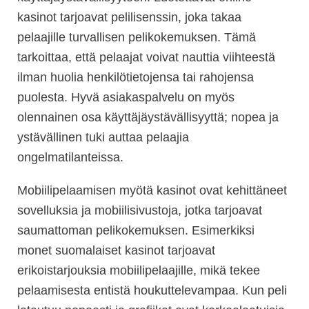
kasinot tarjoavat pelilisenssin, joka takaa
pelaajille turvallisen pelikokemuksen. Tämä
tarkoittaa, että pelaajat voivat nauttia viihteestä
ilman huolia henkilötietojensa tai rahojensa
puolesta. Hyvä asiakaspalvelu on myös
olennainen osa käyttäjäystävällisyyttä; nopea ja
ystävällinen tuki auttaa pelaajia
ongelmatilanteissa.
Mobiilipelaamisen myötä kasinot ovat kehittäneet
sovelluksia ja mobiilisivustoja, jotka tarjoavat
saumattoman pelikokemuksen. Esimerkiksi
monet suomalaiset kasinot tarjoavat
erikoistarjouksia mobiilipelaajille, mikä tekee
pelaamisesta entistä houkuttelevampaa. Kun peli