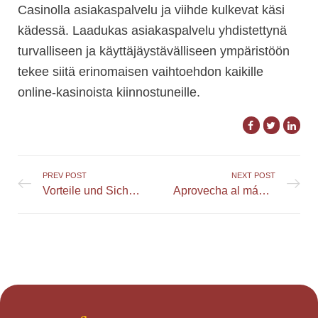
Casinolla asiakaspalvelu ja viihde kulkevat käsi
kädessä. Laadukas asiakaspalvelu yhdistettynä
turvalliseen ja käyttäjäystävälliseen ympäristöön
tekee siitä erinomaisen vaihtoehdon kaikille
online-kasinoista kiinnostuneille.
PREV POST
NEXT POST
Vorteile und Sicherheitsmerkmale des SpinRise Casinos in der Schweiz
Aprovecha al máximo los bonos y promociones de Dudespin