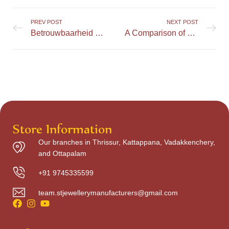
PREV POST
NEXT POST
Betrouwbaarheid en veiligheid bij online gokken: wat je moet weten
A Comparison of 666Casino and Other Online Casinos in the UK
Store Information
Our branches in Thrissur, Kattappana, Vadakkenchery,
and Ottapalam
+91 9745335599
team.stjewellerymanufacturers@gmail.com