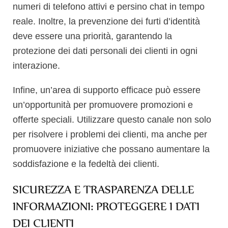
numeri di telefono attivi e persino chat in tempo
reale. Inoltre, la prevenzione dei furti d’identità
deve essere una priorità, garantendo la
protezione dei dati personali dei clienti in ogni
interazione.
Infine, un’area di supporto efficace può essere
un’opportunità per promuovere promozioni e
offerte speciali. Utilizzare questo canale non solo
per risolvere i problemi dei clienti, ma anche per
promuovere iniziative che possano aumentare la
soddisfazione e la fedeltà dei clienti.
SICUREZZA E TRASPARENZA DELLE
INFORMAZIONI: PROTEGGERE I DATI
DEI CLIENTI