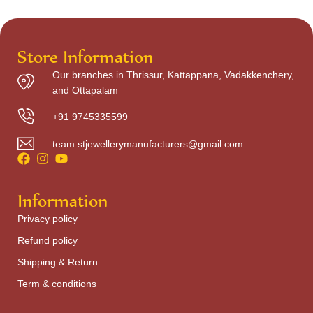
Store Information
Our branches in Thrissur, Kattappana, Vadakkenchery,
and Ottapalam
+91 9745335599
team.stjewellerymanufacturers@gmail.com
Information
Privacy policy
Refund policy
Shipping & Return
Term & conditions