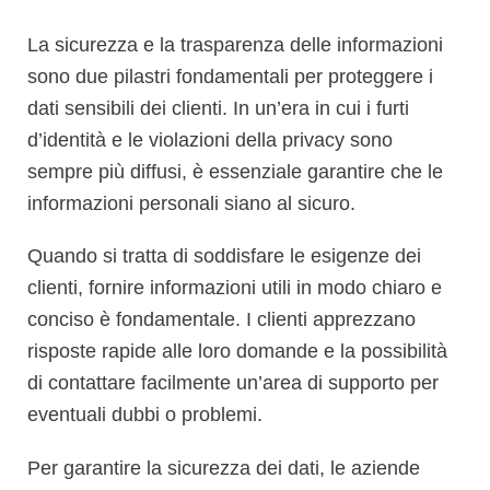
La sicurezza e la trasparenza delle informazioni
sono due pilastri fondamentali per proteggere i
dati sensibili dei clienti. In un’era in cui i furti
d’identità e le violazioni della privacy sono
sempre più diffusi, è essenziale garantire che le
informazioni personali siano al sicuro.
Quando si tratta di soddisfare le esigenze dei
clienti, fornire informazioni utili in modo chiaro e
conciso è fondamentale. I clienti apprezzano
risposte rapide alle loro domande e la possibilità
di contattare facilmente un’area di supporto per
eventuali dubbi o problemi.
Per garantire la sicurezza dei dati, le aziende