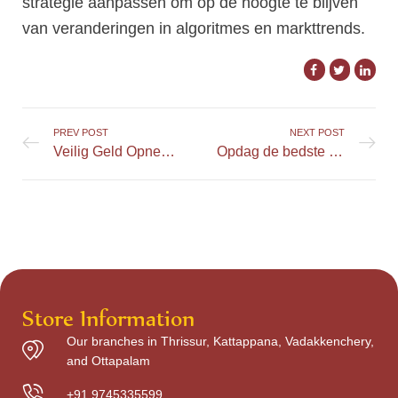
strategie aanpassen om op de hoogte te blijven
van veranderingen in algoritmes en markttrends.
PREV POST
NEXT POST
Veilig Geld Opnemen en Storten bij MrGreen
Opdag de bedste oplevelser i dit online spil på Martin Casino
Store Information
Our branches in Thrissur, Kattappana, Vadakkenchery,
and Ottapalam
+91 9745335599