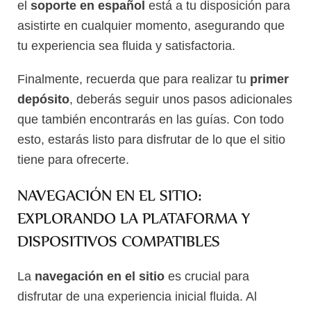
el
soporte en español
está a tu disposición para
asistirte en cualquier momento, asegurando que
tu experiencia sea fluida y satisfactoria.
Finalmente, recuerda que para realizar tu
primer
depósito
, deberás seguir unos pasos adicionales
que también encontrarás en las guías. Con todo
esto, estarás listo para disfrutar de lo que el sitio
tiene para ofrecerte.
NAVEGACIÓN EN EL SITIO:
EXPLORANDO LA PLATAFORMA Y
DISPOSITIVOS COMPATIBLES
La
navegación en el sitio
es crucial para
disfrutar de una experiencia inicial fluida. Al