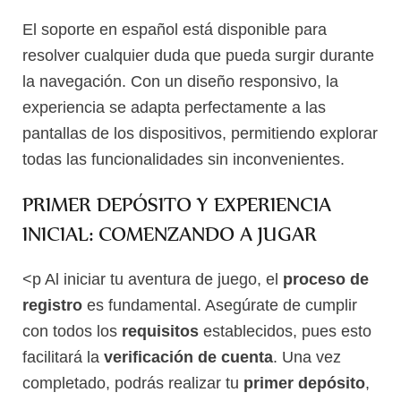
El soporte en español está disponible para
resolver cualquier duda que pueda surgir durante
la navegación. Con un diseño responsivo, la
experiencia se adapta perfectamente a las
pantallas de los dispositivos, permitiendo explorar
todas las funcionalidades sin inconvenientes.
PRIMER DEPÓSITO Y EXPERIENCIA
INICIAL: COMENZANDO A JUGAR
<p Al iniciar tu aventura de juego, el
proceso de
registro
es fundamental. Asegúrate de cumplir
con todos los
requisitos
establecidos, pues esto
facilitará la
verificación de cuenta
. Una vez
completado, podrás realizar tu
primer depósito
,