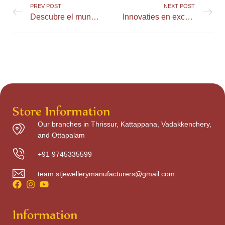
PREV POST
NEXT POST
Descubre el mundo de los juegos de azar en mega-pari.es
Innovaties en exclusieve aanbiedingen van Jacktop Casino
Store Information
Our branches in Thrissur, Kattappana, Vadakkenchery,
and Ottapalam
+91 9745335599
team.stjewellerymanufacturers@gmail.com
Information