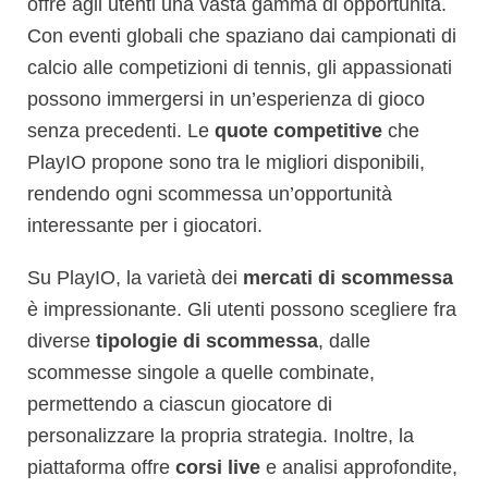
offre agli utenti una vasta gamma di opportunità.
Con eventi globali che spaziano dai campionati di
calcio alle competizioni di tennis, gli appassionati
possono immergersi in un’esperienza di gioco
senza precedenti. Le
quote competitive
che
PlayIO propone sono tra le migliori disponibili,
rendendo ogni scommessa un’opportunità
interessante per i giocatori.
Su PlayIO, la varietà dei
mercati di scommessa
è impressionante. Gli utenti possono scegliere fra
diverse
tipologie di scommessa
, dalle
scommesse singole a quelle combinate,
permettendo a ciascun giocatore di
personalizzare la propria strategia. Inoltre, la
piattaforma offre
corsi live
e analisi approfondite,