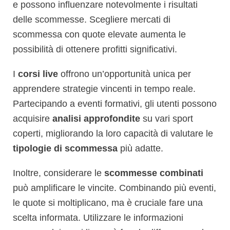
e possono influenzare notevolmente i risultati
delle scommesse. Scegliere mercati di
scommessa con quote elevate aumenta le
possibilità di ottenere profitti significativi.
I
corsi live
offrono un’opportunità unica per
apprendere strategie vincenti in tempo reale.
Partecipando a eventi formativi, gli utenti possono
acquisire
analisi approfondite
su vari sport
coperti, migliorando la loro capacità di valutare le
tipologie di scommessa
più adatte.
Inoltre, considerare le
scommesse combinati
può amplificare le vincite. Combinando più eventi,
le quote si moltiplicano, ma è cruciale fare una
scelta informata. Utilizzare le informazioni