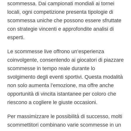
scommessa. Dai campionati mondiali ai tornei
locali, ogni competizione presenta tipologie di
scommessa uniche che possono essere sfruttate
con strategie vincenti e approfondite analisi di
esperti.
Le scommesse live offrono un’esperienza
coinvolgente, consentendo ai giocatori di piazzare
scommesse in tempo reale durante lo
svolgimento degli eventi sportivi. Questa modalità
non solo aumenta l’emozione, ma offre anche
opportunità di vincita istantanee per coloro che
riescono a cogliere le giuste occasioni.
Per massimizzare le possibilità di successo, molti
scommettitori combinano varie scommesse in un