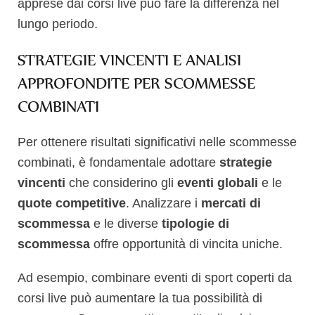
apprese dai corsi live può fare la differenza nel
lungo periodo.
STRATEGIE VINCENTI E ANALISI
APPROFONDITE PER SCOMMESSE
COMBINATI
Per ottenere risultati significativi nelle scommesse
combinati, è fondamentale adottare
strategie
vincenti
che considerino gli
eventi globali
e le
quote competitive
. Analizzare i
mercati di
scommessa
e le diverse
tipologie di
scommessa
offre opportunità di vincita uniche.
Ad esempio, combinare eventi di sport coperti da
corsi live può aumentare la tua possibilità di