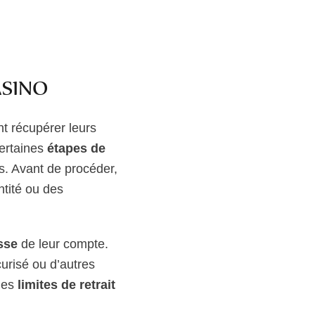
ASINO
nt récupérer leurs
certaines
étapes de
ns. Avant de procéder,
ntité ou des
sse
de leur compte.
curisé ou d’autres
 des
limites de retrait