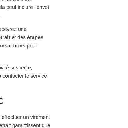
ela peut inclure l’envoi
.
recevrez une
trait
et des
étapes
ransactions
pour
ivité suspecte,
 contacter le service
É
d’effectuer un virement
trait garantissent que