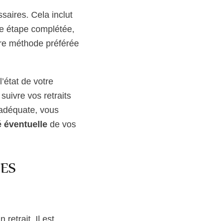
saires. Cela inclut
te étape complétée,
tre méthode préférée
l’état de votre
suivre vos retraits
 adéquate, vous
é éventuelle
de vos
ES
retrait. Il est