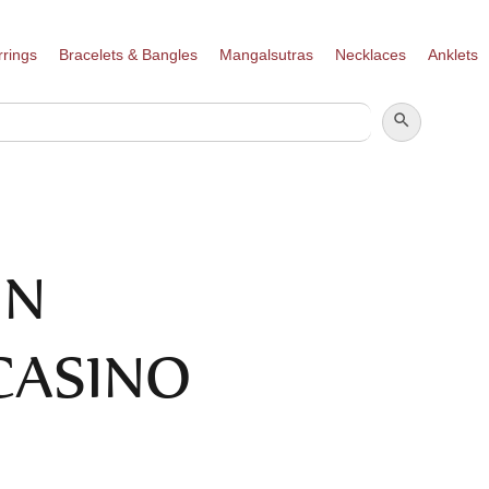
rrings
Bracelets & Bangles
Mangalsutras
Necklaces
Anklets
SEARCH BUTTON
SEARCH
FOR:
UN
CASINO