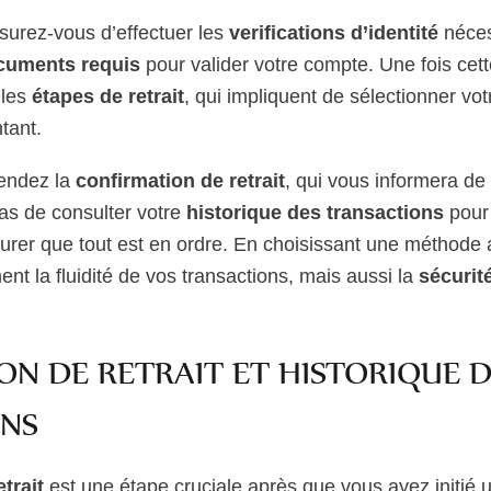
surez-vous d’effectuer les
verifications d’identité
néces
cuments requis
pour valider votre compte. Une fois cet
 les
étapes de retrait
, qui impliquent de sélectionner vo
tant.
tendez la
confirmation de retrait
, qui vous informera de 
as de consulter votre
historique des transactions
pour 
surer que tout est en ordre. En choisissant une méthode
nt la fluidité de vos transactions, mais aussi la
sécurit
N DE RETRAIT ET HISTORIQUE D
NS
trait
est une étape cruciale après que vous ayez initié un 