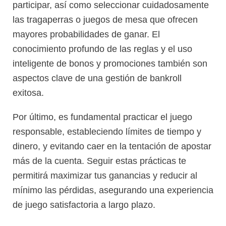
participar, así como seleccionar cuidadosamente
las tragaperras o juegos de mesa que ofrecen
mayores probabilidades de ganar. El
conocimiento profundo de las reglas y el uso
inteligente de bonos y promociones también son
aspectos clave de una gestión de bankroll
exitosa.
Por último, es fundamental practicar el juego
responsable, estableciendo límites de tiempo y
dinero, y evitando caer en la tentación de apostar
más de la cuenta. Seguir estas prácticas te
permitirá maximizar tus ganancias y reducir al
mínimo las pérdidas, asegurando una experiencia
de juego satisfactoria a largo plazo.