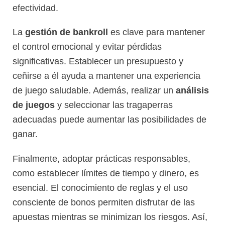
efectividad.
La
gestión de bankroll
es clave para mantener
el control emocional y evitar pérdidas
significativas. Establecer un presupuesto y
ceñirse a él ayuda a mantener una experiencia
de juego saludable. Además, realizar un
análisis
de juegos
y seleccionar las tragaperras
adecuadas puede aumentar las posibilidades de
ganar.
Finalmente, adoptar prácticas responsables,
como establecer límites de tiempo y dinero, es
esencial. El conocimiento de reglas y el uso
consciente de bonos permiten disfrutar de las
apuestas mientras se minimizan los riesgos. Así,