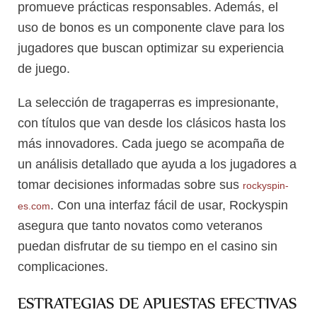
promueve prácticas responsables. Además, el
uso de bonos es un componente clave para los
jugadores que buscan optimizar su experiencia
de juego.
La selección de tragaperras es impresionante,
con títulos que van desde los clásicos hasta los
más innovadores. Cada juego se acompaña de
un análisis detallado que ayuda a los jugadores a
tomar decisiones informadas sobre sus
rockyspin-
. Con una interfaz fácil de usar, Rockyspin
es.com
asegura que tanto novatos como veteranos
puedan disfrutar de su tiempo en el casino sin
complicaciones.
ESTRATEGIAS DE APUESTAS EFECTIVAS