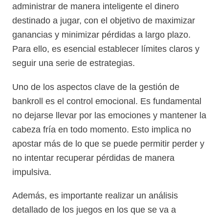
administrar de manera inteligente el dinero
destinado a jugar, con el objetivo de maximizar
ganancias y minimizar pérdidas a largo plazo.
Para ello, es esencial establecer límites claros y
seguir una serie de estrategias.
Uno de los aspectos clave de la gestión de
bankroll es el control emocional. Es fundamental
no dejarse llevar por las emociones y mantener la
cabeza fría en todo momento. Esto implica no
apostar más de lo que se puede permitir perder y
no intentar recuperar pérdidas de manera
impulsiva.
Además, es importante realizar un análisis
detallado de los juegos en los que se va a