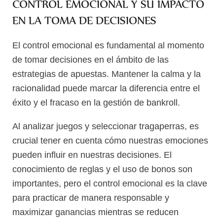
CONTROL EMOCIONAL Y SU IMPACTO
EN LA TOMA DE DECISIONES
El control emocional es fundamental al momento
de tomar decisiones en el ámbito de las
estrategias de apuestas. Mantener la calma y la
racionalidad puede marcar la diferencia entre el
éxito y el fracaso en la gestión de bankroll.
Al analizar juegos y seleccionar tragaperras, es
crucial tener en cuenta cómo nuestras emociones
pueden influir en nuestras decisiones. El
conocimiento de reglas y el uso de bonos son
importantes, pero el control emocional es la clave
para practicar de manera responsable y
maximizar ganancias mientras se reducen