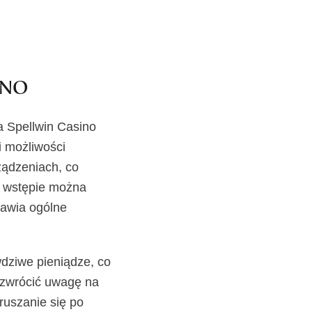
INO
a Spellwin Casino
i możliwości
ządzeniach, co
a wstępie można
rawia ogólne
wdziwe pieniądze, co
 zwrócić uwagę na
ruszanie się po