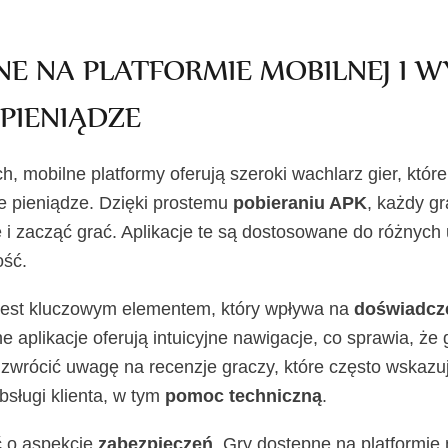
NE NA PLATFORMIE MOBILNEJ I 
PIENIĄDZE
h, mobilne platformy oferują szeroki wachlarz gier, któr
 pieniądze. Dzięki prostemu
pobieraniu APK
, każdy g
ę i zacząć grać. Aplikacje te są dostosowane do różnych
ość.
a jest kluczowym elementem, który wpływa na
doświadcz
aplikacje oferują intuicyjne nawigacje, co sprawia, że g
zwrócić uwagę na recenzje graczy, które często wskazuj
obsługi klienta, w tym
pomoc techniczną
.
 o aspekcie
zabezpieczeń
. Gry dostępne na platformie