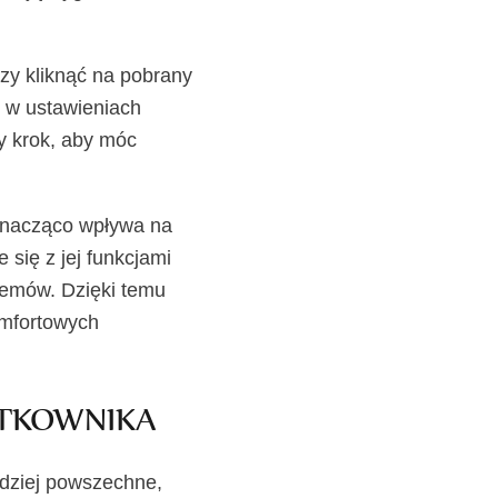
czy kliknąć na pobrany
y w ustawieniach
wy krok, aby móc
o znacząco wpływa na
 się z jej funkcjami
lemów. Dzięki temu
omfortowych
ŻYTKOWNIKA
ardziej powszechne,