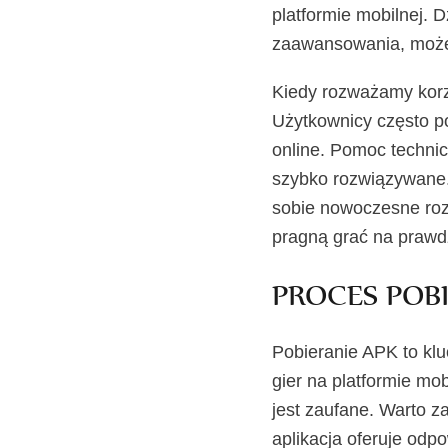
platformie mobilnej. 
zaawansowania, może 
Kiedy rozważamy korzy
Użytkownicy często po
online. Pomoc technic
szybko rozwiązywane.
sobie nowoczesne rozw
pragną grać na prawd
PROCES POBI
Pobieranie APK to klu
gier na platformie mob
jest zaufane. Warto z
aplikacja oferuje odp