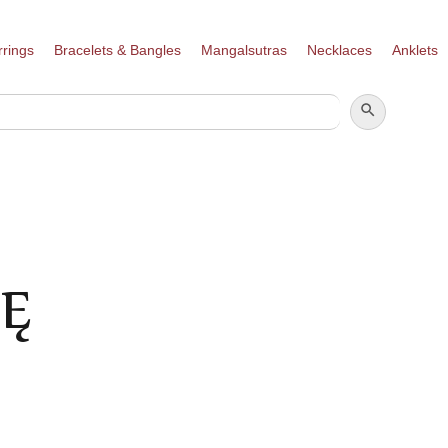
rrings
Bracelets & Bangles
Mangalsutras
Necklaces
Anklets
SEARCH BUTTON
SEARCH
FOR:
Ę