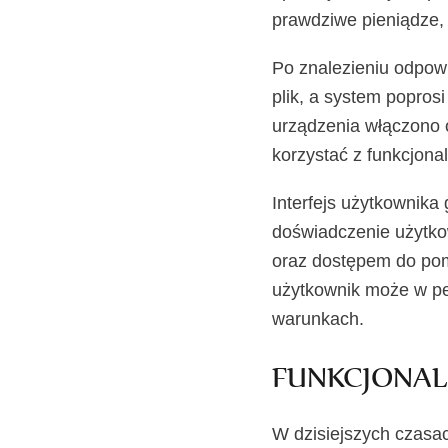
prawdziwe pieniądze, 
Po znalezieniu odpowi
plik, a system poprosi
urządzenia włączono o
korzystać z funkcjonal
Interfejs użytkownika
doświadczenie użytkow
oraz dostępem do pom
użytkownik może w peł
warunkach.
FUNKCJONALN
W dzisiejszych czasac