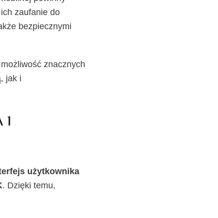
ich zaufanie do
 także bezpiecznymi
e możliwość znacznych
 jak i
 I
terfejs użytkownika
K
. Dzięki temu,