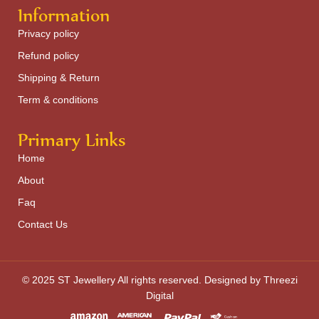
Information
Privacy policy
Refund policy
Shipping & Return
Term & conditions
Primary Links
Home
About
Faq
Contact Us
© 2025 ST Jewellery All rights reserved. Designed by Threezi
Digital