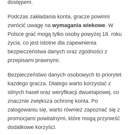
dostępem.
Podczas zakładania konta, gracze powinni
zwrócić uwagę na
wymagania wiekowe
. W
Polsce grać mogą tylko osoby powyżej 18. roku
życia, co jest istotne dla zapewnienia
bezpieczeństwa danych oraz zgodności z
przepisami prawnymi.
Bezpieczeństwo danych osobowych to priorytet
każdego gracza. Dlatego warto korzystać z
silnych haseł oraz weryfikacji dwuetapowej, co
znacznie zwiększa ochronę konta. Po
zalogowaniu się, warto również zapoznać się z
promocjami powitalnymi, które mogą przynieść
dodatkowe korzyści.