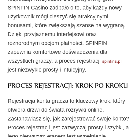
SPINFIN Casino zadbało o to, aby każdy nowy
użytkownik mógł cieszyć się atrakcyjnymi
bonusami, które zwiększają szanse na wygraną.
Dzięki przyjaznemu interfejsowi oraz
różnorodnym opcjom płatności, SPINFIN
zapewnia komfortowe doświadczenia dla
wszystkich graczy, a proces rejestracji
spinfins.pl
jest niezwykle prosty i intuicyjny.
PROCES REJESTRACJI: KROK PO KROKU
Rejestracja konta gracza to kluczowy krok, który
otwiera drzwi do świata rozrywki online.
Zastanawiasz się, jak zarejestrować swoje konto?
Proces rejestracji jest zazwyczaj prosty i szybki, a
jego pierwszym etapem jest wypełnienie