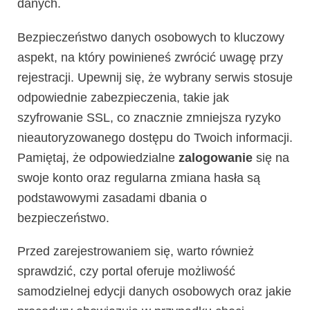
danych.
Bezpieczeństwo danych osobowych to kluczowy
aspekt, na który powinieneś zwrócić uwagę przy
rejestracji. Upewnij się, że wybrany serwis stosuje
odpowiednie zabezpieczenia, takie jak
szyfrowanie SSL, co znacznie zmniejsza ryzyko
nieautoryzowanego dostępu do Twoich informacji.
Pamiętaj, że odpowiedzialne
zalogowanie
się na
swoje konto oraz regularna zmiana hasła są
podstawowymi zasadami dbania o
bezpieczeństwo.
Przed zarejestrowaniem się, warto również
sprawdzić, czy portal oferuje możliwość
samodzielnej edycji danych osobowych oraz jakie