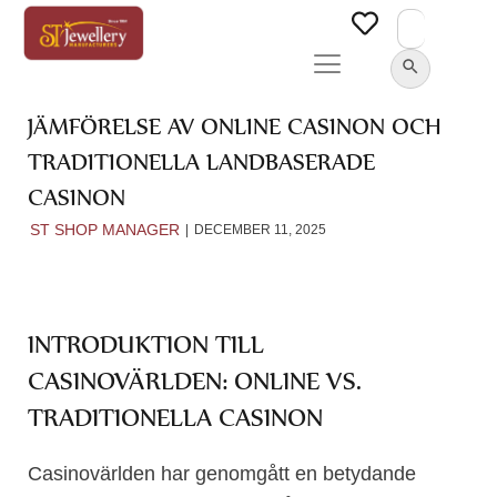
Search
for:
SEARCH BUTTON
JÄMFÖRELSE AV ONLINE CASINON OCH
TRADITIONELLA LANDBASERADE
CASINON
ST SHOP MANAGER
DECEMBER 11, 2025
INTRODUKTION TILL
CASINOVÄRLDEN: ONLINE VS.
TRADITIONELLA CASINON
Casinovärlden har genomgått en betydande