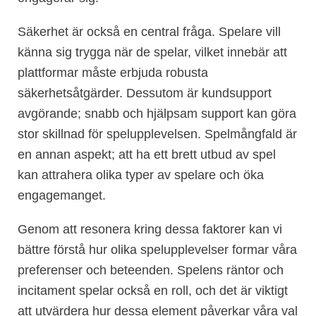
Säkerhet är också en central fråga. Spelare vill
känna sig trygga när de spelar, vilket innebär att
plattformar måste erbjuda robusta
säkerhetsåtgärder. Dessutom är kundsupport
avgörande; snabb och hjälpsam support kan göra
stor skillnad för spelupplevelsen. Spelmångfald är
en annan aspekt; att ha ett brett utbud av spel
kan attrahera olika typer av spelare och öka
engagemanget.
Genom att resonera kring dessa faktorer kan vi
bättre förstå hur olika spelupplevelser formar våra
preferenser och beteenden. Spelens räntor och
incitament spelar också en roll, och det är viktigt
att utvärdera hur dessa element påverkar våra val