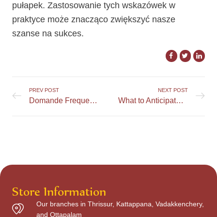
pułapek. Zastosowanie tych wskazówek w
praktyce może znacząco zwiększyć nasze
szanse na sukces.
PREV POST
NEXT POST
Domande Frequenti su Magnetic Slots Casino: Risposte ai Dubbi Comuni
What to Anticipate from BlitzBet's Promotions and Seasonal Events
Store Information
Our branches in Thrissur, Kattappana, Vadakkenchery,
and Ottapalam