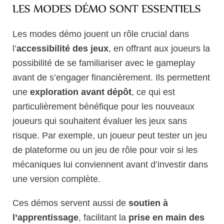
LES MODES DÉMO SONT ESSENTIELS
Les modes démo jouent un rôle crucial dans
l’
accessibilité des jeux
, en offrant aux joueurs la
possibilité de se familiariser avec le gameplay
avant de s’engager financièrement. Ils permettent
une
exploration avant dépôt
, ce qui est
particulièrement bénéfique pour les nouveaux
joueurs qui souhaitent évaluer les jeux sans
risque. Par exemple, un joueur peut tester un jeu
de plateforme ou un jeu de rôle pour voir si les
mécaniques lui conviennent avant d’investir dans
une version complète.
Ces démos servent aussi de
soutien à
l’apprentissage
, facilitant la
prise en main des