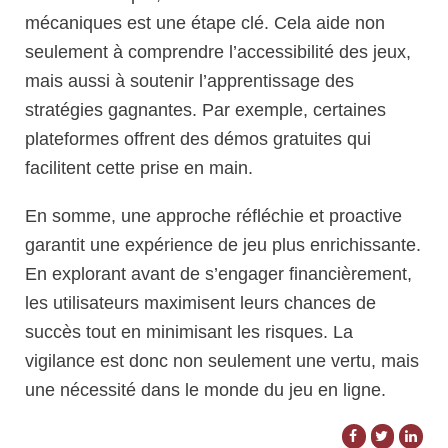
mécaniques est une étape clé. Cela aide non
seulement à comprendre l’accessibilité des jeux,
mais aussi à soutenir l’apprentissage des
stratégies gagnantes. Par exemple, certaines
plateformes offrent des démos gratuites qui
facilitent cette prise en main.
En somme, une approche réfléchie et proactive
garantit une expérience de jeu plus enrichissante.
En explorant avant de s’engager financièrement,
les utilisateurs maximisent leurs chances de
succès tout en minimisant les risques. La
vigilance est donc non seulement une vertu, mais
une nécessité dans le monde du jeu en ligne.