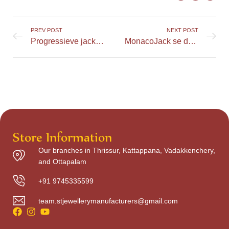
PREV POST
NEXT POST
Progressieve jackpots op gokkasten bij 789Club ontdekken
MonacoJack se démarque-t-il face à d'autres casinos en ligne ?
Store Information
Our branches in Thrissur, Kattappana, Vadakkenchery,
and Ottapalam
+91 9745335599
team.stjewellerymanufacturers@gmail.com