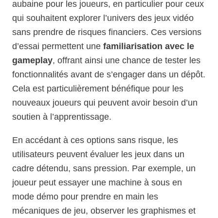
aubaine pour les joueurs, en particulier pour ceux
qui souhaitent explorer l’univers des jeux vidéo
sans prendre de risques financiers. Ces versions
d’essai permettent une
familiarisation avec le
gameplay
, offrant ainsi une chance de tester les
fonctionnalités avant de s’engager dans un dépôt.
Cela est particulièrement bénéfique pour les
nouveaux joueurs qui peuvent avoir besoin d’un
soutien à l’apprentissage.
En accédant à ces options sans risque, les
utilisateurs peuvent évaluer les jeux dans un
cadre détendu, sans pression. Par exemple, un
joueur peut essayer une machine à sous en
mode démo pour prendre en main les
mécaniques de jeu, observer les graphismes et