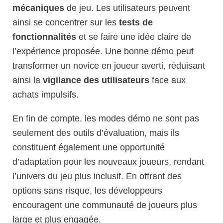
mécaniques
de jeu. Les utilisateurs peuvent
ainsi se concentrer sur les
tests de
fonctionnalités
et se faire une idée claire de
l’expérience proposée. Une bonne démo peut
transformer un novice en joueur averti, réduisant
ainsi la
vigilance des utilisateurs
face aux
achats impulsifs.
En fin de compte, les modes démo ne sont pas
seulement des outils d’évaluation, mais ils
constituent également une opportunité
d’adaptation pour les nouveaux joueurs, rendant
l’univers du jeu plus inclusif. En offrant des
options sans risque, les développeurs
encouragent une communauté de joueurs plus
large et plus engagée.