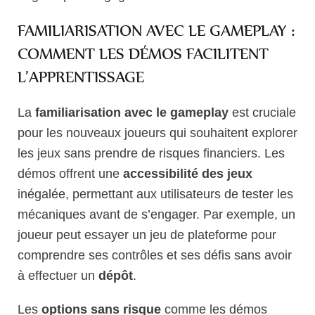
FAMILIARISATION AVEC LE GAMEPLAY :
COMMENT LES DÉMOS FACILITENT
L’APPRENTISSAGE
La
familiarisation avec le gameplay
est cruciale
pour les nouveaux joueurs qui souhaitent explorer
les jeux sans prendre de risques financiers. Les
démos offrent une
accessibilité des jeux
inégalée, permettant aux utilisateurs de tester les
mécaniques avant de s’engager. Par exemple, un
joueur peut essayer un jeu de plateforme pour
comprendre ses contrôles et ses défis sans avoir
à effectuer un
dépôt
.
Les
options sans risque
comme les démos