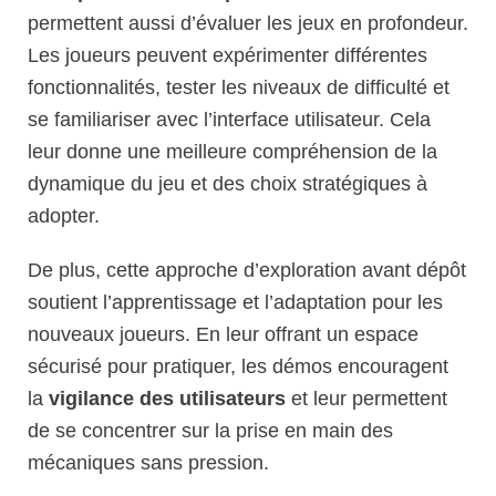
permettent aussi d’évaluer les jeux en profondeur.
Les joueurs peuvent expérimenter différentes
fonctionnalités, tester les niveaux de difficulté et
se familiariser avec l’interface utilisateur. Cela
leur donne une meilleure compréhension de la
dynamique du jeu et des choix stratégiques à
adopter.
De plus, cette approche d’exploration avant dépôt
soutient l’apprentissage et l’adaptation pour les
nouveaux joueurs. En leur offrant un espace
sécurisé pour pratiquer, les démos encouragent
la
vigilance des utilisateurs
et leur permettent
de se concentrer sur la prise en main des
mécaniques sans pression.