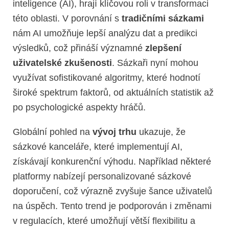
inteligence (AI), hrají klíčovou roli v transformaci
této oblasti. V porovnání s
tradičními sázkami
nám AI umožňuje lepší analýzu dat a predikci
výsledků, což přináší významné
zlepšení
uživatelské zkušenosti
. Sázkaři nyní mohou
využívat sofistikované algoritmy, které hodnotí
široké spektrum faktorů, od aktuálních statistik až
po psychologické aspekty hráčů.
Globální pohled na
vývoj trhu
ukazuje, že
sázkové kanceláře, které implementují AI,
získávají konkurenční výhodu. Například některé
platformy nabízejí personalizované sázkové
doporučení, což výrazně zvyšuje šance uživatelů
na úspěch. Tento trend je podporován i změnami
v regulacích, které umožňují větší flexibilitu a