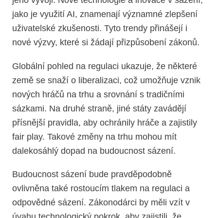
jeho vývoji. Nové technologie a inovace v sázení,
jako je využití AI, znamenají významné zlepšení
uživatelské zkušenosti. Tyto trendy přinášejí i
nové výzvy, které si žádají přizpůsobení zákonů.
Globální pohled na regulaci ukazuje, že některé
země se snaží o liberalizaci, což umožňuje vznik
nových hráčů na trhu a srovnání s tradičními
sázkami. Na druhé straně, jiné státy zavádějí
přísnější pravidla, aby ochránily hráče a zajistily
fair play. Takové změny na trhu mohou mít
dalekosáhlý dopad na budoucnost sázení.
Budoucnost sázení bude pravděpodobně
ovlivněna také rostoucím tlakem na regulaci a
odpovědné sázení. Zákonodárci by měli vzít v
úvahu technologický pokrok, aby zajistili, že