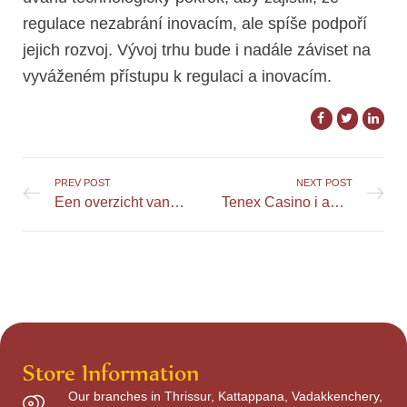
regulace nezabrání inovacím, ale spíše podpoří
jejich rozvoj. Vývoj trhu bude i nadále záviset na
vyváženém přístupu k regulaci a inovacím.
PREV POST
NEXT POST
Een overzicht van de meest populaire spellen bij LoloCasino
Tenex Casino i automaty – czy gra naprawdę się opłaca?
Store Information
Our branches in Thrissur, Kattappana, Vadakkenchery,