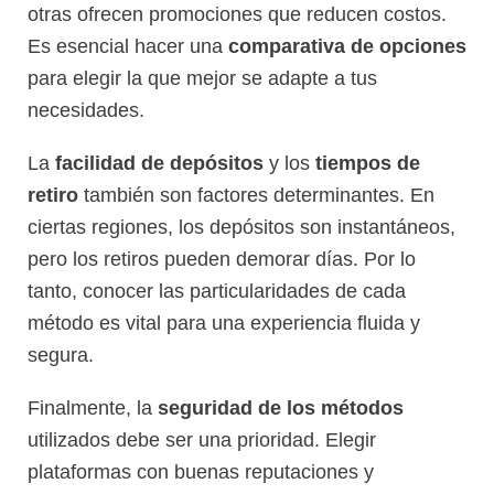
otras ofrecen promociones que reducen costos.
Es esencial hacer una
comparativa de opciones
para elegir la que mejor se adapte a tus
necesidades.
La
facilidad de depósitos
y los
tiempos de
retiro
también son factores determinantes. En
ciertas regiones, los depósitos son instantáneos,
pero los retiros pueden demorar días. Por lo
tanto, conocer las particularidades de cada
método es vital para una experiencia fluida y
segura.
Finalmente, la
seguridad de los métodos
utilizados debe ser una prioridad. Elegir
plataformas con buenas reputaciones y