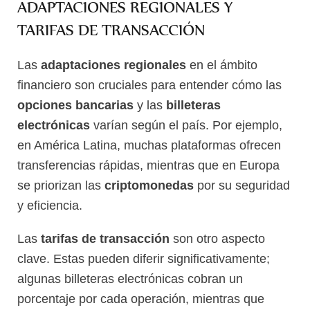
ADAPTACIONES REGIONALES Y
TARIFAS DE TRANSACCIÓN
Las
adaptaciones regionales
en el ámbito
financiero son cruciales para entender cómo las
opciones bancarias
y las
billeteras
electrónicas
varían según el país. Por ejemplo,
en América Latina, muchas plataformas ofrecen
transferencias rápidas, mientras que en Europa
se priorizan las
criptomonedas
por su seguridad
y eficiencia.
Las
tarifas de transacción
son otro aspecto
clave. Estas pueden diferir significativamente;
algunas billeteras electrónicas cobran un
porcentaje por cada operación, mientras que