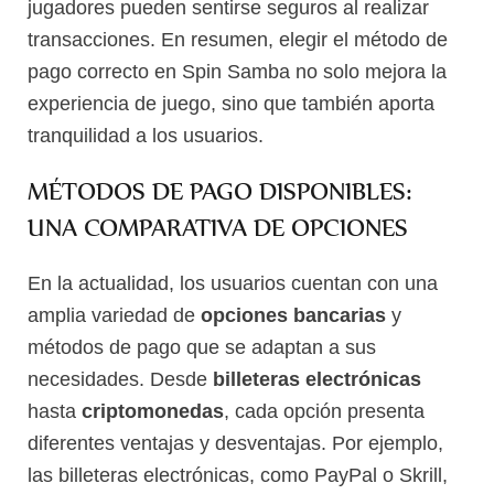
jugadores pueden sentirse seguros al realizar
transacciones. En resumen, elegir el método de
pago correcto en Spin Samba no solo mejora la
experiencia de juego, sino que también aporta
tranquilidad a los usuarios.
MÉTODOS DE PAGO DISPONIBLES:
UNA COMPARATIVA DE OPCIONES
En la actualidad, los usuarios cuentan con una
amplia variedad de
opciones bancarias
y
métodos de pago que se adaptan a sus
necesidades. Desde
billeteras electrónicas
hasta
criptomonedas
, cada opción presenta
diferentes ventajas y desventajas. Por ejemplo,
las billeteras electrónicas, como PayPal o Skrill,