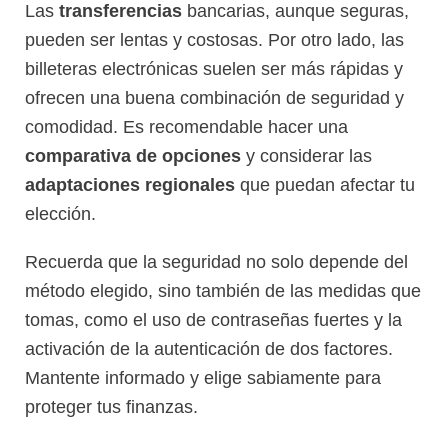
Las
transferencias
bancarias, aunque seguras,
pueden ser lentas y costosas. Por otro lado, las
billeteras electrónicas suelen ser más rápidas y
ofrecen una buena combinación de seguridad y
comodidad. Es recomendable hacer una
comparativa de opciones
y considerar las
adaptaciones regionales
que puedan afectar tu
elección.
Recuerda que la seguridad no solo depende del
método elegido, sino también de las medidas que
tomas, como el uso de contraseñas fuertes y la
activación de la autenticación de dos factores.
Mantente informado y elige sabiamente para
proteger tus finanzas.