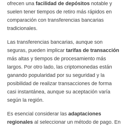
ofrecen una
facilidad de depósitos
notable y
suelen tener tiempos de retiro más rápidos en
comparación con transferencias bancarias
tradicionales.
Las transferencias bancarias, aunque son
seguras, pueden implicar
tarifas de transacción
más altas y tiempos de procesamiento más
largos. Por otro lado, las criptomonedas están
ganando popularidad por su seguridad y la
posibilidad de realizar transacciones de forma
casi instantánea, aunque su aceptación varía
según la región.
Es esencial considerar las
adaptaciones
regionales
al seleccionar un método de pago. En