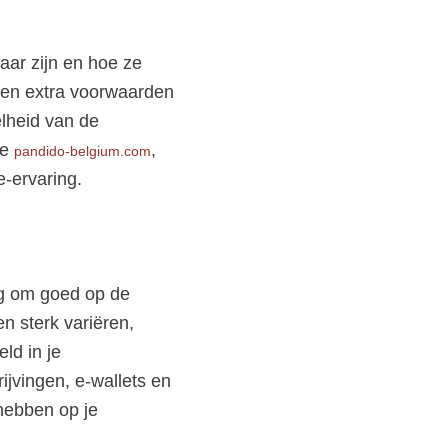
ar zijn en hoe ze
nen extra voorwaarden
elheid van de
de
,
pandido-belgium.com
-ervaring.
ang om goed op de
n sterk variëren,
ld in je
jvingen, e-wallets en
 hebben op je