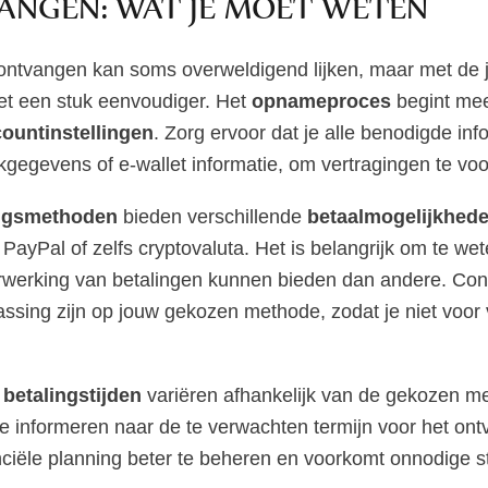
ANGEN: WAT JE MOET WETEN
ontvangen kan soms overweldigend lijken, maar met de j
et een stuk eenvoudiger. Het
opnameproces
begint mee
ountinstellingen
. Zorg ervoor dat je alle benodigde inf
nkgegevens of e-wallet informatie, om vertragingen te v
ingsmethoden
bieden verschillende
betaalmogelijkhed
 PayPal of zelfs cryptovaluta. Het is belangrijk om te w
rwerking van betalingen kunnen bieden dan andere. Con
ssing zijn op jouw gekozen methode, zodat je niet voor
e
betalingstijden
variëren afhankelijk van de gekozen me
 informeren naar de te verwachten termijn voor het ont
anciële planning beter te beheren en voorkomt onnodige s