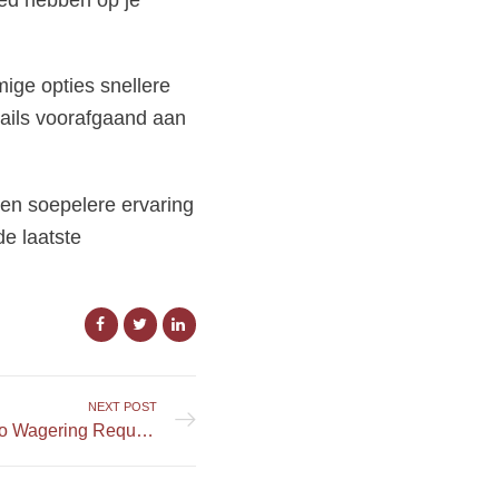
oed hebben op je
ige opties snellere
tails voorafgaand aan
een soepelere ervaring
de laatste
NEXT POST
A Comprehensive Guide to Wagering Requirements in Online Casinos