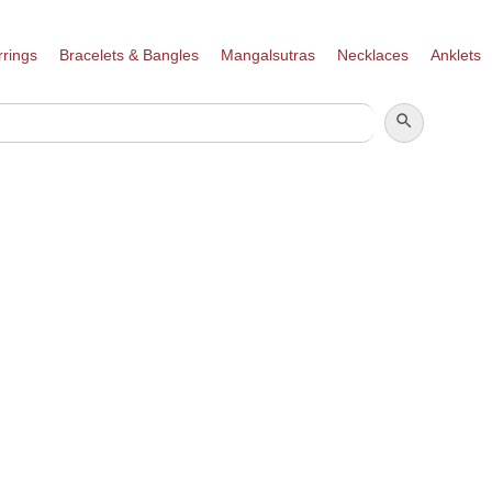
rrings
Bracelets & Bangles
Mangalsutras
Necklaces
Anklets
SEARCH BUTTON
SEARCH
FOR: