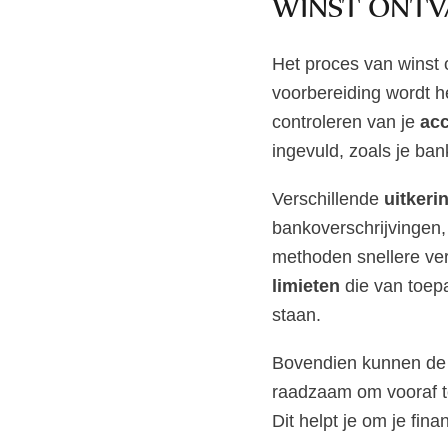
WINST ONTV
Het proces van winst 
voorbereiding wordt h
controleren van je
acc
ingevuld, zoals je ba
Verschillende
uitker
bankoverschrijvingen,
methoden snellere ve
limieten
die van toepa
staan.
Bovendien kunnen d
raadzaam om vooraf te
Dit helpt je om je fin