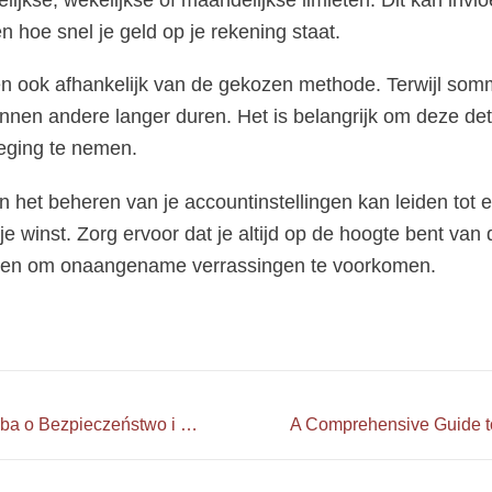
ijkse, wekelijkse of maandelijkse limieten. Dit kan invl
n hoe snel je geld op je rekening staat.
ren ook afhankelijk van de gekozen methode. Terwijl somm
nnen andere langer duren. Het is belangrijk om deze de
eging te nemen.
n het beheren van je accountinstellingen kan leiden tot 
je winst. Zorg ervoor dat je altijd op de hoogte bent van 
eten om onaangename verrassingen te voorkomen.
Jak Welle Casino Dba o Bezpieczeństwo i Ochronę Danych?