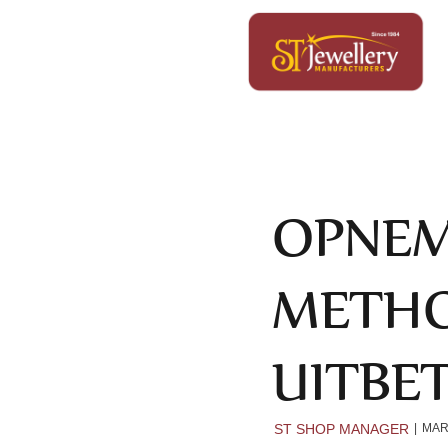
OPNEM
METH
UITBE
ST SHOP MANAGER
MAR