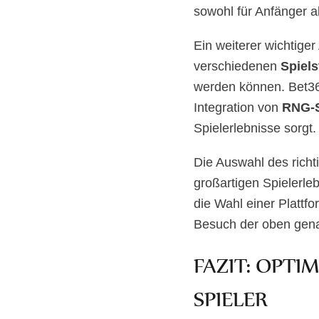
sowohl für Anfänger al
Ein weiterer wichtiger
verschiedenen
Spiels
werden können. Bet365
Integration von
RNG-S
Spielerlebnisse sorgt.
Die Auswahl des rich
großartigen Spielerle
die Wahl einer Plattf
Besuch der oben gena
FAZIT: OPTI
SPIELER