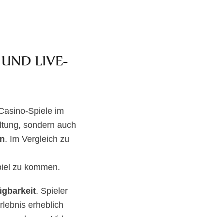
UND LIVE-
Casino-Spiele im
altung, sondern auch
en
. Im Vergleich zu
Spiel zu kommen.
ügbarkeit
. Spieler
rlebnis erheblich