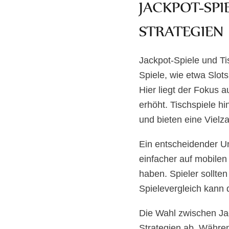
JACKPOT-SPI
STRATEGIEN
Jackpot-Spiele und Ti
Spiele, wie etwa Slots
Hier liegt der Fokus 
erhöht. Tischspiele h
und bieten eine Vielza
Ein entscheidender Unt
einfacher auf mobilen
haben. Spieler sollte
Spielevergleich kann 
Die Wahl zwischen Jac
Strategien ab. Währen