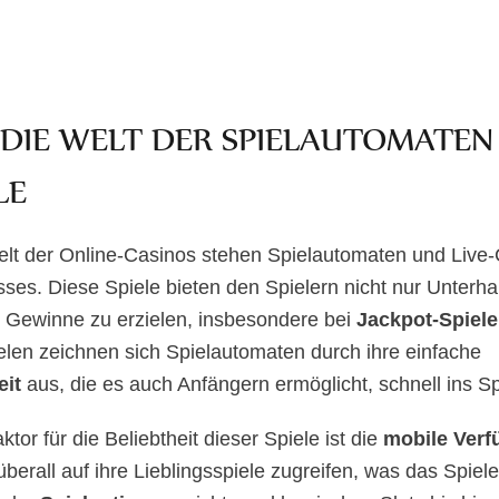
 DIE WELT DER SPIELAUTOMATEN 
LE
elt der Online-Casinos stehen Spielautomaten und Live-
esses. Diese Spiele bieten den Spielern nicht nur Unterh
e Gewinne zu erzielen, insbesondere bei
Jackpot-Spiel
ielen zeichnen sich Spielautomaten durch ihre einfache
eit
aus, die es auch Anfängern ermöglicht, schnell ins 
tor für die Beliebtheit dieser Spiele ist die
mobile Verf
berall auf ihre Lieblingsspiele zugreifen, was das Spiele