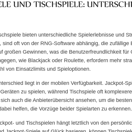
ELE UND TISCHSPIELE: UNTERSCH
schspiele bieten unterschiedliche Spielerlebnisse und St
, sind oft von der RNG-Software abhängig, die zufällige 
auf großen Gewinnen, was die Benutzerfreundlichkeit für
ingegen, wie Blackjack oder Roulette, erfordern mehr st
hl von Einsatzlimits und Spieloptionen.
erschied liegt in der mobilen Verfügbarkeit. Jackpot-Spi
 Geräten zu spielen, während Tischspiele oft komplexer
n sich auch die Anbieterübersicht ansehen, um die besten
dabei helfen, die Vorzüge beider Spielarten zu erkennen.
kpot- und Tischspielen hängt letztlich von den persönli
d Jackpot-Spiele auf Glück basieren, können Tischspiel