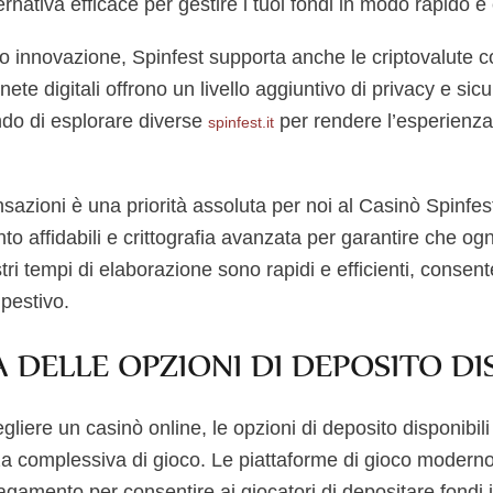
ernativa efficace per gestire i tuoi fondi in modo rapido 
o innovazione, Spinfest supporta anche le criptovalute 
e digitali offrono un livello aggiuntivo di privacy e sic
ndo di esplorare diverse
per rendere l’esperienza
spinfest.it
nsazioni è una priorità assoluta per noi al Casinò Spinfes
o affidabili e crittografia avanzata per garantire che ogn
stri tempi di elaborazione sono rapidi e efficienti, consen
pestivo.
DELLE OPZIONI DI DEPOSITO DIS
egliere un casinò online, le opzioni di deposito disponibil
nza complessiva di gioco. Le piattaforme di gioco modern
gamento per consentire ai giocatori di depositare fondi