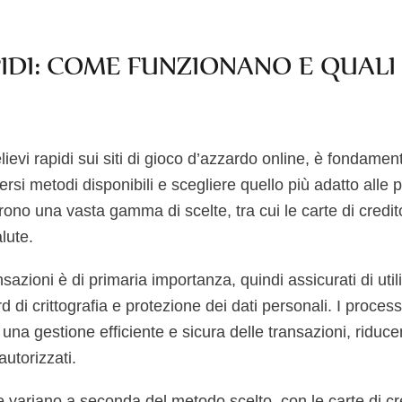
PIDI: COME FUNZIONANO E QUAL
elievi rapidi sui siti di gioco d’azzardo online, è fondame
rsi metodi disponibili e scegliere quello più adatto alle 
rono una vasta gamma di scelte, tra cui le carte di credito
alute.
nsazioni è di primaria importanza, quindi assicurati di uti
rd di crittografia e protezione dei dati personali. I proce
 una gestione efficiente e sicura delle transazioni, riduce
autorizzati.
e variano a seconda del metodo scelto, con le carte di c