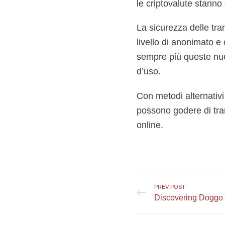
le criptovalute stann
La sicurezza delle tran
livello di anonimato e
sempre più queste nuo
d’uso.
Con metodi alternativi
possono godere di tran
online.
PREV POST