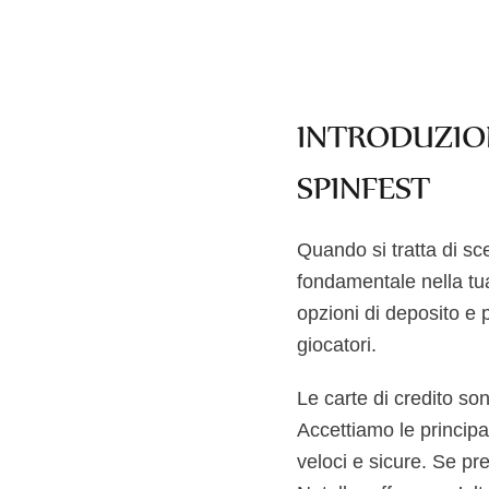
INTRODUZIO
SPINFEST
Quando si tratta di sc
fondamentale nella tu
opzioni di deposito e 
giocatori.
Le carte di credito so
Accettiamo le princip
veloci e sicure. Se pre