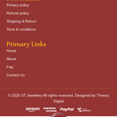
Privacy policy
Refund policy
Shipping & Return
Term & conditions
Primary Links
Home
About
Faq
Contact Us
© 2025 ST Jewellery All rights reserved. Designed by Threezi
Digital