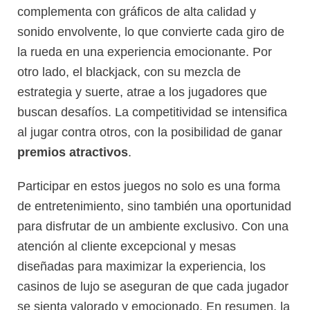
complementa con gráficos de alta calidad y
sonido envolvente, lo que convierte cada giro de
la rueda en una experiencia emocionante. Por
otro lado, el blackjack, con su mezcla de
estrategia y suerte, atrae a los jugadores que
buscan desafíos. La competitividad se intensifica
al jugar contra otros, con la posibilidad de ganar
premios atractivos
.
Participar en estos juegos no solo es una forma
de entretenimiento, sino también una oportunidad
para disfrutar de un ambiente exclusivo. Con una
atención al cliente excepcional y mesas
diseñadas para maximizar la experiencia, los
casinos de lujo se aseguran de que cada jugador
se sienta valorado y emocionado. En resumen, la