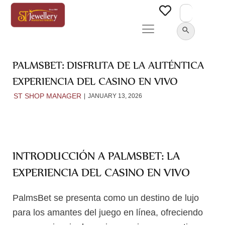
Search
for:
SEARCH BUTTON
PALMSBET: DISFRUTA DE LA AUTÉNTICA
EXPERIENCIA DEL CASINO EN VIVO
ST SHOP MANAGER
JANUARY 13, 2026
INTRODUCCIÓN A PALMSBET: LA
EXPERIENCIA DEL CASINO EN VIVO
PalmsBet se presenta como un destino de lujo
para los amantes del juego en línea, ofreciendo