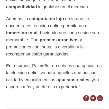
competitividad
inigualable en el mercado.
Además, la
categoría de lujo
en la que se
encuentra este casino online permite una
inmersión total
, haciendo que cada sesión sea
memorable. Con
premios atractivos
y
promociones continuas, la diversión y la
recompensa están garantizadas.
En resumen, PalmsBet no solo es una opción, es
la elección definitiva para aquellos que buscan
calidad y emoción en sus
apuestas reales
. ¡No
esperes más y únete a la experiencia!