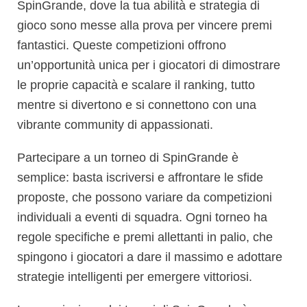
SpinGrande, dove la tua abilità e strategia di
gioco sono messe alla prova per vincere premi
fantastici. Queste competizioni offrono
un’opportunità unica per i giocatori di dimostrare
le proprie capacità e scalare il ranking, tutto
mentre si divertono e si connettono con una
vibrante community di appassionati.
Partecipare a un torneo di SpinGrande è
semplice: basta iscriversi e affrontare le sfide
proposte, che possono variare da competizioni
individuali a eventi di squadra. Ogni torneo ha
regole specifiche e premi allettanti in palio, che
spingono i giocatori a dare il massimo e adottare
strategie intelligenti per emergere vittoriosi.