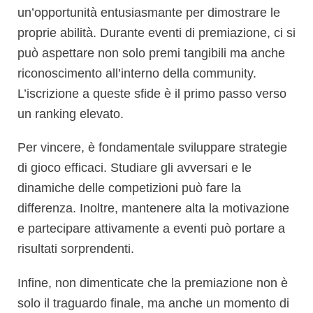
un’opportunità entusiasmante per dimostrare le
proprie abilità. Durante eventi di premiazione, ci si
può aspettare non solo premi tangibili ma anche
riconoscimento all’interno della community.
L’iscrizione a queste sfide è il primo passo verso
un ranking elevato.
Per vincere, è fondamentale sviluppare strategie
di gioco efficaci. Studiare gli avversari e le
dinamiche delle competizioni può fare la
differenza. Inoltre, mantenere alta la motivazione
e partecipare attivamente a eventi può portare a
risultati sorprendenti.
Infine, non dimenticate che la premiazione non è
solo il traguardo finale, ma anche un momento di