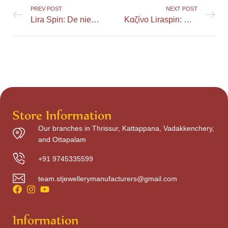
PREV POST
NEXT POST
Lira Spin: De nieuwe uitdager op de Belgische online casinomarkt
Καζίνο Liraspin: Μια Μοναδική Εμπειρία Στο Παιχνίδι
Store Information
Our branches in Thrissur, Kattappana, Vadakkenchery,
and Ottapalam
+91 9745335599
team.stjewellerymanufacturers@gmail.com
Information