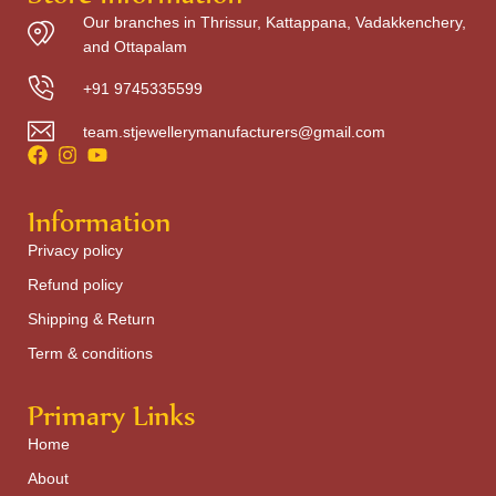
Our branches in Thrissur, Kattappana, Vadakkenchery,
and Ottapalam
+91 9745335599
team.stjewellerymanufacturers@gmail.com
Information
Privacy policy
Refund policy
Shipping & Return
Term & conditions
Primary Links
Home
About