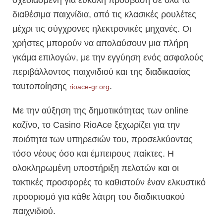
σχεδιασμένη για εύκολη πρόσβαση σε όλα τα
διαθέσιμα παιχνίδια, από τις κλασικές ρουλέτες
μέχρι τις σύγχρονες ηλεκτρονικές μηχανές. Οι
χρήστες μπορούν να απολαύσουν μια πλήρη
γκάμα επιλογών, με την εγγύηση ενός ασφαλούς
περιβάλλοντος παιχνιδιού και της διαδικασίας
ταυτοποίησης
.
rioace-gr.org
Με την αύξηση της δημοτικότητας των online
καζίνο, το Casino RioAce ξεχωρίζει για την
ποιότητα των υπηρεσιών του, προσελκύοντας
τόσο νέους όσο και έμπειρους παίκτες. Η
ολοκληρωμένη υποστήριξη πελατών και οι
τακτικές προσφορές το καθιστούν έναν ελκυστικό
προορισμό για κάθε λάτρη του διαδικτυακού
παιχνιδιού.