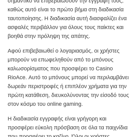
σημαντικό να επιβεβαιώσουν την εγγραφή τους,
καθώς αυτό είναι το πρώτο βήμα στη διαδικασία
ταυτοποίησης. Η διαδικασία αυτή διασφαλίζει ένα
ασφαλές περιβάλλον για όλους τους παίκτες και
βοηθά στην πρόληψη της απάτης.
Αφού επιβεβαιωθεί ο λογαριασμός, οι χρήστες
μπορούν να επωφεληθούν από το μπόνους
καλωσορίσματος που προσφέρει το Casino
RioAce. Αυτό το μπόνους μπορεί να περιλαμβάνει
δωρεάν περιστροφές ή επιπλέον χρήματα για την
πρώτη κατάθεση, διευκολύνοντας την είσοδό τους
στον κόσμο του online gaming.
Η διαδικασία εγγραφής είναι γρήγορη και
προσφέρει εύκολη πρόσβαση σε όλα τα παιχνίδια
που προσφέρει το καζίνο. Όλοι οι χρήστες