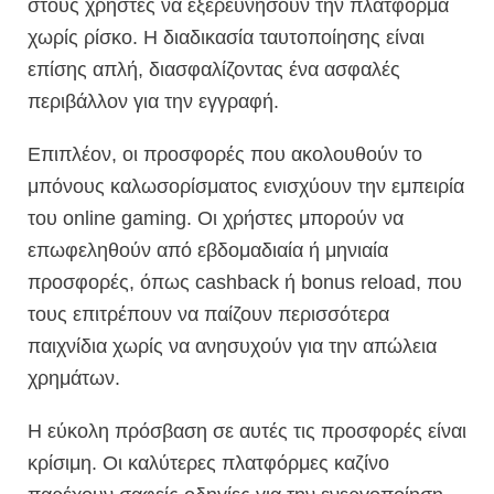
στους χρήστες να εξερευνήσουν την πλατφόρμα
χωρίς ρίσκο. Η διαδικασία ταυτοποίησης είναι
επίσης απλή, διασφαλίζοντας ένα ασφαλές
περιβάλλον για την εγγραφή.
Επιπλέον, οι προσφορές που ακολουθούν το
μπόνους καλωσορίσματος ενισχύουν την εμπειρία
του online gaming. Οι χρήστες μπορούν να
επωφεληθούν από εβδομαδιαία ή μηνιαία
προσφορές, όπως cashback ή bonus reload, που
τους επιτρέπουν να παίζουν περισσότερα
παιχνίδια χωρίς να ανησυχούν για την απώλεια
χρημάτων.
Η εύκολη πρόσβαση σε αυτές τις προσφορές είναι
κρίσιμη. Οι καλύτερες πλατφόρμες καζίνο