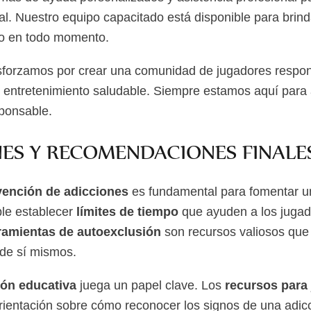
l. Nuestro equipo capacitado está disponible para brind
no en todo momento.
esforzamos por crear una comunidad de jugadores respo
entretenimiento saludable. Siempre estamos aquí para a
ponsable.
ES Y RECOMENDACIONES FINALE
vención de adicciones
es fundamental para fomentar u
ble establecer
límites de tiempo
que ayuden a los jugad
ramientas de autoexclusión
son recursos valiosos que 
 de sí mismos.
ión educativa
juega un papel clave. Los
recursos para
orientación sobre cómo reconocer los signos de una adicc