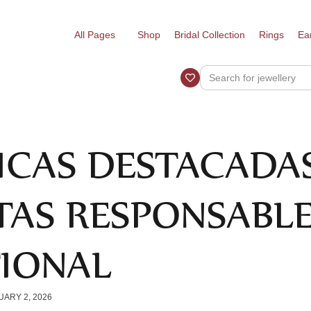
All Pages
Shop
Bridal Collection
Rings
Ea
ICAS DESTACADA
TAS RESPONSABLE
TIONAL
UARY 2, 2026