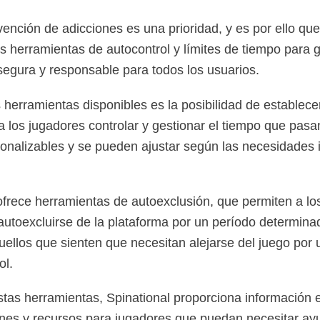
vención de adicciones es una prioridad, y es por ello qu
 herramientas de autocontrol y límites de tiempo para g
segura y responsable para todos los usuarios.
 herramientas disponibles es la posibilidad de establece
a los jugadores controlar y gestionar el tiempo que pasa
sonalizables y se pueden ajustar según las necesidades 
frece herramientas de autoexclusión, que permiten a lo
utoexcluirse de la plataforma por un período determin
quellos que sienten que necesitan alejarse del juego por
ol.
as herramientas, Spinational proporciona información e
nes y recursos para jugadores que puedan necesitar ay