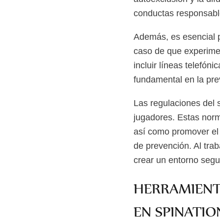
conductas responsable
Además, es esencial 
caso de que experimen
incluir líneas telefó
fundamental en la prev
Las regulaciones del s
jugadores. Estas norma
así como promover el
de prevención. Al trab
crear un entorno segu
HERRAMIENT
EN SPINATIO