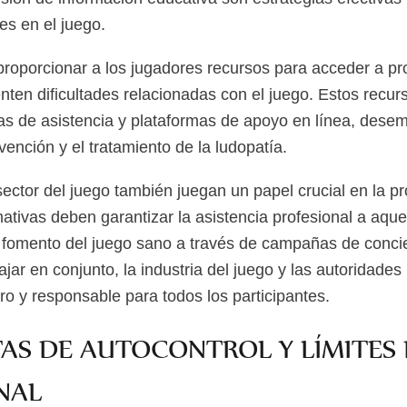
s en el juego.
proporcionar a los jugadores recursos para acceder a 
ten dificultades relacionadas con el juego. Estos recu
nicas de asistencia y plataformas de apoyo en línea, des
ención y el tratamiento de la ludopatía.
ector del juego también juegan un papel crucial en la pr
tivas deben garantizar la asistencia profesional a aquel
 fomento del juego sano a través de campañas de conci
ajar en conjunto, la industria del juego y las autoridad
ro y responsable para todos los participantes.
AS DE AUTOCONTROL Y LÍMITES 
NAL