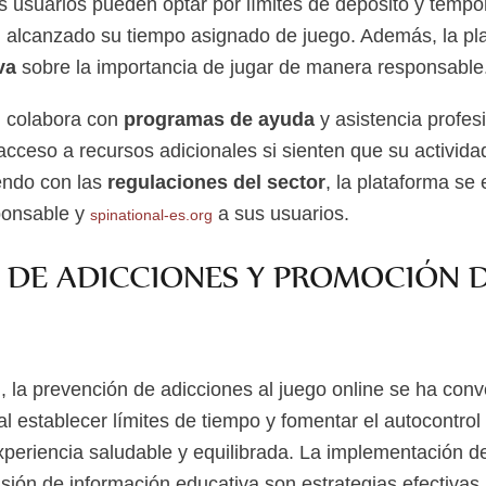
os usuarios pueden optar por límites de depósito y tempo
 alcanzado su tiempo asignado de juego. Además, la pl
va
sobre la importancia de jugar de manera responsable
l colabora con
programas de ayuda
y asistencia profes
acceso a recursos adicionales si sienten que su activida
endo con las
regulaciones del sector
, la plataforma se
ponsable y
a sus usuarios.
spinational-es.org
 DE ADICCIONES Y PROMOCIÓN D
al, la prevención de adicciones al juego online se ha con
l establecer límites de tiempo y fomentar el autocontrol
xperiencia saludable y equilibrada. La implementación d
fusión de información educativa son estrategias efectiva