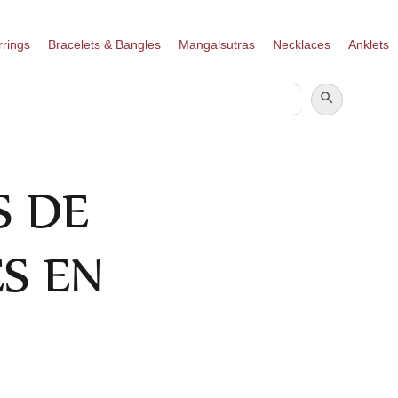
rrings
Bracelets & Bangles
Mangalsutras
Necklaces
Anklets
SEARCH BUTTON
SEARCH
FOR:
S DE
S EN