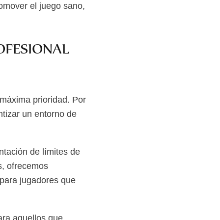
romover el juego sano,
OFESIONAL
 máxima prioridad. Por
ntizar un entorno de
tación de límites de
s, ofrecemos
 para jugadores que
ara aquellos que