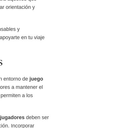
ar orientación y
nsables y
poyarte en tu viaje
S
n entorno de
juego
ores a mantener el
permiten a los
 jugadores
deben ser
ión. Incorporar