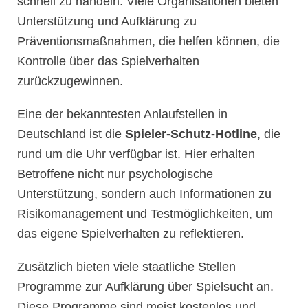
schnell zu handeln. Viele Organisationen bieten
Unterstützung und Aufklärung zu
Präventionsmaßnahmen, die helfen können, die
Kontrolle über das Spielverhalten
zurückzugewinnen.
Eine der bekanntesten Anlaufstellen in
Deutschland ist die
Spieler-Schutz-Hotline
, die
rund um die Uhr verfügbar ist. Hier erhalten
Betroffene nicht nur psychologische
Unterstützung, sondern auch Informationen zu
Risikomanagement und Testmöglichkeiten, um
das eigene Spielverhalten zu reflektieren.
Zusätzlich bieten viele staatliche Stellen
Programme zur Aufklärung über Spielsucht an.
Diese Programme sind meist kostenlos und