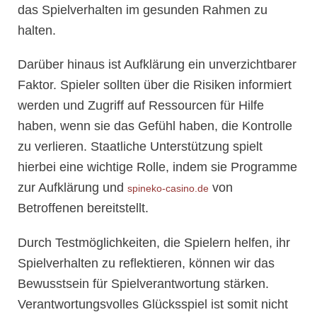
das Spielverhalten im gesunden Rahmen zu
halten.
Darüber hinaus ist Aufklärung ein unverzichtbarer
Faktor. Spieler sollten über die Risiken informiert
werden und Zugriff auf Ressourcen für Hilfe
haben, wenn sie das Gefühl haben, die Kontrolle
zu verlieren. Staatliche Unterstützung spielt
hierbei eine wichtige Rolle, indem sie Programme
zur Aufklärung und
von
spineko-casino.de
Betroffenen bereitstellt.
Durch Testmöglichkeiten, die Spielern helfen, ihr
Spielverhalten zu reflektieren, können wir das
Bewusstsein für Spielverantwortung stärken.
Verantwortungsvolles Glücksspiel ist somit nicht