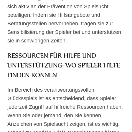
sich aktiv an der Prävention von Spielsucht
beteiligen. Indem sie Hilfsangebote und
Beratungsstellen hervorheben, tragen sie zur
Sensibilisierung der Spieler bei und unterstützen
sie in schwierigen Zeiten.
RESSOURCEN FÜR HILFE UND
UNTERSTÜTZUNG: WO SPIELER HILFE
FINDEN KÖNNEN
Im Bereich des verantwortungsvollen
Glücksspiels ist es entscheidend, dass Spieler
jederzeit Zugriff auf hilfreiche Ressourcen haben.
Wenn Sie oder jemand, den Sie kennen,
Anzeichen von Spielsucht zeigen, ist es wichtig,